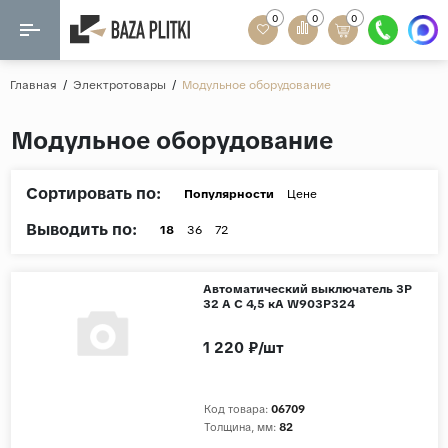
0
0
0
Назад
Назад
Главная
/
Электротовары
/
Модульное оборудование
Формат
Керамогранит
Модульное оборудование
60x120
Керамическая плитка
60х60
Сортировать по:
Популярности
Цене
Мозаика
20x120
Выводить по:
18
36
72
80x160
Кварц-винил
20x90
Автоматический выключатель 3P
Ламинат
32 A C 4,5 кА W903P324
57x57
90x180
1 220 ₽/шт
Розетки и освещение
Крупный формат
Код товара:
06709
Рисунок
Толщина, мм:
82
Мрамор