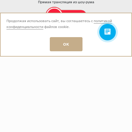
Прямая трансляция из шоу-рума
Продолжая использовать сайт, вы соглашаетесь с
политикой
конфиденциальности
файлов cookie.
Звоните нам:
+7 (499) 229-50-50
пн-вс 10:00 - 19:00
OK
E-mail:
info@baza-plitki.ru
Индивидуальный предприниматель
Талалаев Александр Андреевич
ОГРНИП
321508100135269
ИНН
501307867254
О КОМПАНИИ
Контакты
О компании