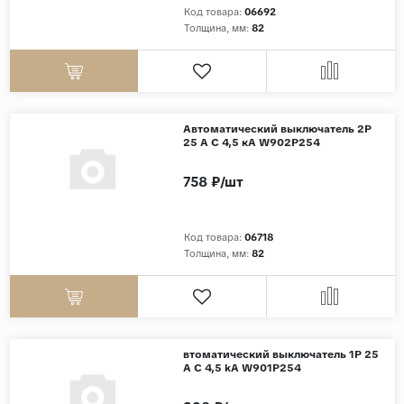
Код товара:
06692
Толщина, мм:
82
Страны
Россия
Индия
Китай
Автоматический выключатель 2P
25 A C 4,5 кА W902P254
Турция
Иран
758 ₽/шт
Испания
Италия
Код товара:
06718
Толщина, мм:
82
втоматический выключатель 1P 25
A C 4,5 kА W901P254