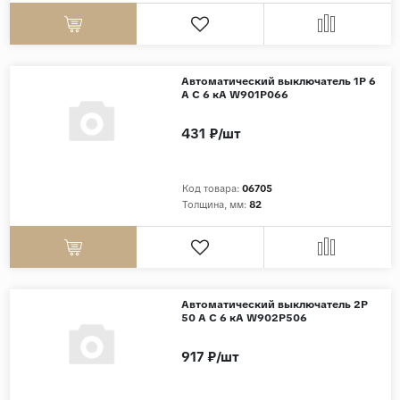
Дерево
Камень
Оникс
Автоматический выключатель 1P 6
A C 6 кА W901P066
Бетон
431 ₽/шт
Декор
Моноколор
Код товара:
06705
Поверхность
Толщина, мм:
82
Полированная
Матовая
Лаппатированная
Автоматический выключатель 2P
Сатинированная
50 A C 6 кА W902P506
Карвинг
917 ₽/шт
Структурная
Антискользящая