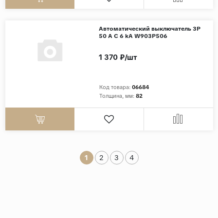
Автоматический выключатель 3P
50 A C 6 kА W903P506
1 370 ₽/шт
Код товара:
06684
Толщина, мм:
82
1
2
3
4