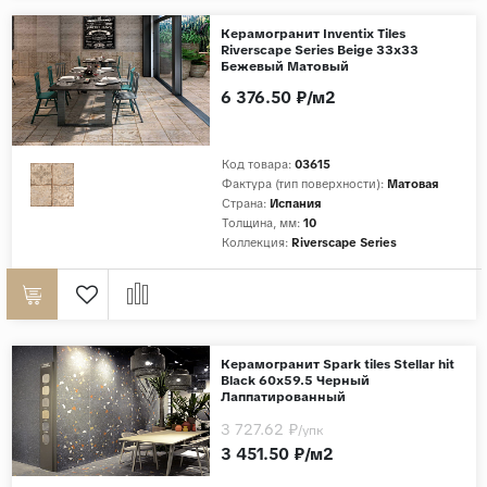
Дерево
Керамогранит Inventix Tiles
Riverscape Series Beige 33x33
Камень
Бежевый Матовый
6 376.50 ₽/м2
Оникс
Бетон
Декор
Код товара:
03615
Фактура (тип поверхности):
Матовая
Моноколор
Страна:
Испания
Толщина, мм:
10
Поверхность
Коллекция:
Riverscape Series
Полированная
Матовая
Лаппатированная
Керамогранит Spark tiles Stellar hit
Сатинированная
Black 60x59.5 Черный
Лаппатированный
Карвинг
3 727.62 ₽
/упк
Структурная
3 451.50 ₽/м2
Антискользящая