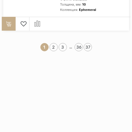
Толщина, мм:
10
Коллекция:
Ephemeral
...
1
2
3
36
37