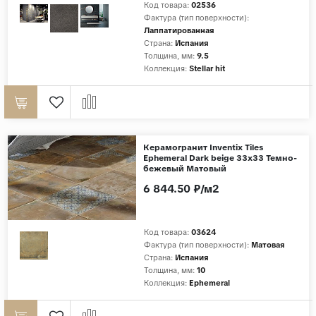
Код товара:
02536
Фактура (тип поверхности):
Страны
Лаппатированная
Страна:
Испания
Россия
Толщина, мм:
9.5
Индия
Коллекция:
Stellar hit
Китай
Турция
Иран
Керамогранит Inventix Tiles
Испания
Ephemeral Dark beige 33x33 Темно-
бежевый Матовый
Италия
6 844.50 ₽/м2
Код товара:
03624
Фактура (тип поверхности):
Матовая
Страна:
Испания
Толщина, мм:
10
Коллекция:
Ephemeral