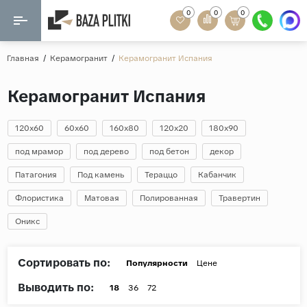
0
0
0
Назад
Назад
Главная
/
Керамогранит
/
Керамогранит Испания
Формат
Керамогранит
Керамогранит Испания
60x120
Керамическая плитка
60х60
120x60
60x60
160x80
120x20
180x90
Мозаика
20x120
под мрамор
под дерево
под бетон
декор
80x160
Патагония
Под камень
Тераццо
Кабанчик
Кварц-винил
20x90
Флористика
Матовая
Полированная
Травертин
Ламинат
57x57
Оникс
90x180
Розетки и освещение
Крупный формат
Сортировать по:
Популярности
Цене
Рисунок
Выводить по:
18
36
72
Мрамор