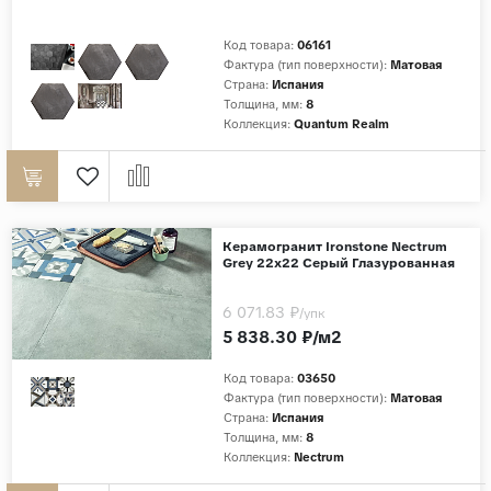
Код товара:
06161
Фактура (тип поверхности):
Матовая
Страна:
Испания
Толщина, мм:
8
Коллекция:
Quantum Realm
Керамогранит Ironstone Nectrum
Grey 22x22 Серый Глазурованная
6 071.83 ₽
/упк
5 838.30 ₽/м2
Код товара:
03650
Фактура (тип поверхности):
Матовая
Страна:
Испания
Толщина, мм:
8
Коллекция:
Nectrum