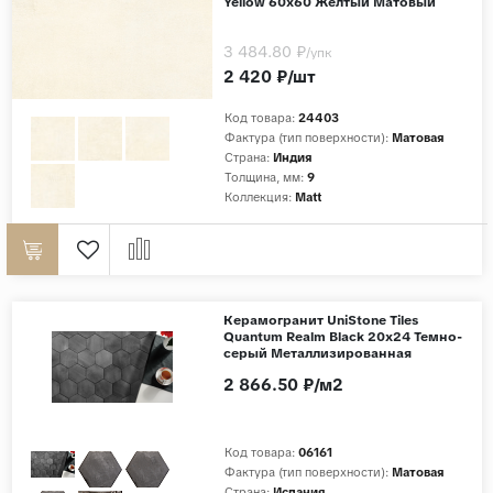
Yellow 60x60 Желтый Матовый
3 484.80 ₽
/упк
2 420 ₽/шт
Код товара:
24403
Фактура (тип поверхности):
Матовая
Страна:
Индия
Толщина, мм:
9
Коллекция:
Matt
Керамогранит UniStone Tiles
Quantum Realm Black 20x24 Темно-
серый Металлизированная
2 866.50 ₽/м2
Код товара:
06161
Фактура (тип поверхности):
Матовая
Страна:
Испания