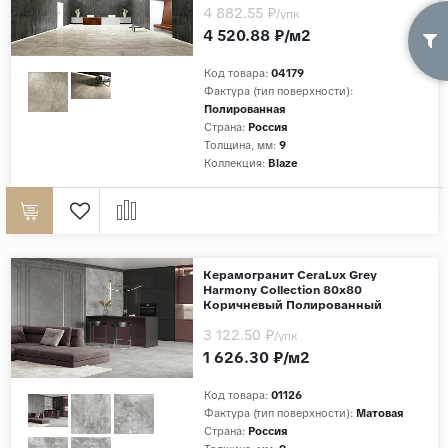
4 882.55 ₽
/упк
4 520.88 ₽/м2
Код товара:
04179
Фактура (тип поверхности):
Полированная
Страна:
Россия
Толщина, мм:
9
Коллекция:
Blaze
Керамогранит CeraLux Grey
Harmony Collection 80x80
Коричневый Полированный
3 122.50 ₽
/упк
1 626.30 ₽/м2
Код товара:
01126
Фактура (тип поверхности):
Матовая
Страна:
Россия