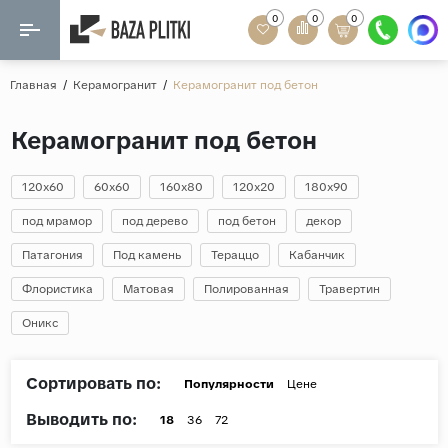
0
0
0
Назад
Назад
Главная
/
Керамогранит
/
Керамогранит под бетон
Формат
Керамогранит
Керамогранит под бетон
60x120
Керамическая плитка
60х60
120x60
60x60
160x80
120x20
180x90
Мозаика
20x120
под мрамор
под дерево
под бетон
декор
80x160
Патагония
Под камень
Тераццо
Кабанчик
Кварц-винил
20x90
Флористика
Матовая
Полированная
Травертин
Ламинат
57x57
Оникс
90x180
Розетки и освещение
Крупный формат
Сортировать по:
Популярности
Цене
Рисунок
Выводить по:
18
36
72
Мрамор