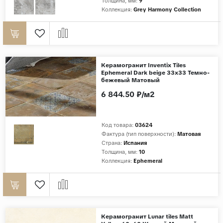
Толщина, мм:
9
Коллекция:
Grey Harmony Collection
Керамогранит Inventix Tiles
Ephemeral Dark beige 33x33 Темно-
бежевый Матовый
6 844.50 ₽/м2
Код товара:
03624
Фактура (тип поверхности):
Матовая
Страна:
Испания
Толщина, мм:
10
Коллекция:
Ephemeral
Керамогранит Lunar tiles Matt