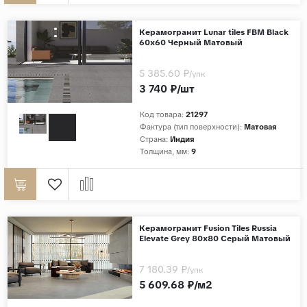
Керамогранит Lunar tiles FBM Black
60x60 Черный Матовый
5 385.60 ₽
/упк
3 740 ₽/шт
Код товара:
21297
Фактура (тип поверхности):
Матовая
Страна:
Индия
Толщина, мм:
9
Керамогранит Fusion Tiles Russia
Elevate Grey 80x80 Серый Матовый
7 180.39 ₽
/упк
5 609.68 ₽/м2