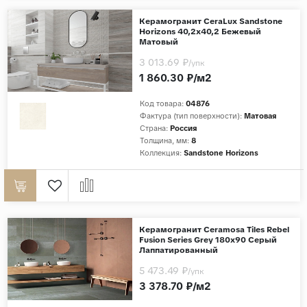
Дерево
Керамогранит CeraLux Sandstone
Horizons 40,2x40,2 Бежевый
Камень
Матовый
Оникс
3 013.69 ₽
/упк
1 860.30 ₽/м2
Бетон
Декор
Код товара:
04876
Фактура (тип поверхности):
Матовая
Моноколор
Страна:
Россия
Толщина, мм:
8
Поверхность
Коллекция:
Sandstone Horizons
Полированная
Матовая
Лаппатированная
Керамогранит Ceramosa Tiles Rebel
Сатинированная
Fusion Series Grey 180x90 Серый
Лаппатированный
Карвинг
5 473.49 ₽
/упк
Структурная
3 378.70 ₽/м2
Антискользящая