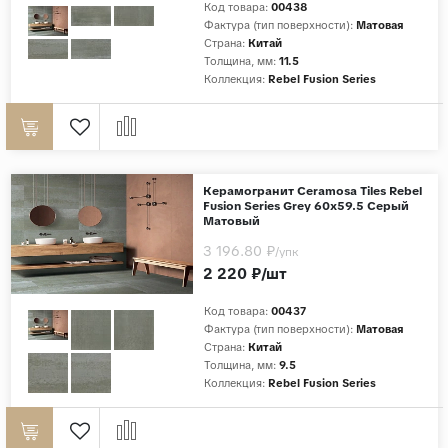
Код товара:
00438
Фактура (тип поверхности):
Матовая
Страны
Страна:
Китай
Толщина, мм:
11.5
Россия
Коллекция:
Rebel Fusion Series
Индия
Китай
Турция
Иран
Керамогранит Ceramosa Tiles Rebel
Fusion Series Grey 60x59.5 Серый
Испания
Матовый
3 196.80 ₽
Италия
/упк
2 220 ₽/шт
Код товара:
00437
Фактура (тип поверхности):
Матовая
Страна:
Китай
Толщина, мм:
9.5
Коллекция:
Rebel Fusion Series