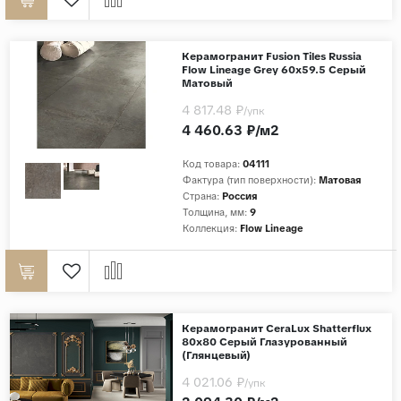
Керамогранит Fusion Tiles Russia
Flow Lineage Grey 60x59.5 Серый
Матовый
4 817.48 ₽
/упк
4 460.63 ₽/м2
Код товара:
04111
Фактура (тип поверхности):
Матовая
Страна:
Россия
Толщина, мм:
9
Коллекция:
Flow Lineage
Керамогранит CeraLux Shatterflux
80x80 Серый Глазурованный
(Глянцевый)
4 021.06 ₽
/упк