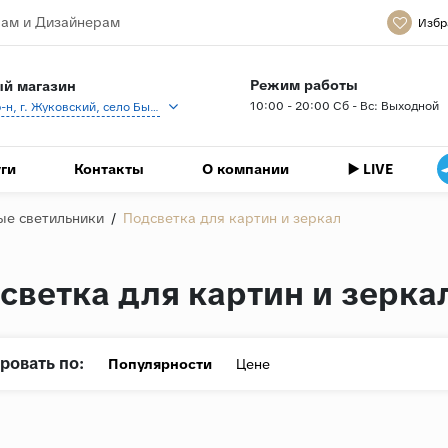
ам и Дизайнерам
Избр
Режим работы
й магазин
10:00 - 20:00 Сб - Вс: Выходной
Раменский р-н, г. Жуковский, село Быково, кп Спартак, Береговая ул., 1
ги
Контакты
О компании
▶️ LIVE
ые светильники
/
Подсветка для картин и зеркал
светка для картин и зерка
ровать по:
Популярности
Цене