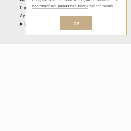
Продолжая использовать сайт, вы соглашаетесь с
политикой конфиденциальности
файлов cookie.
Гарантия и возврат
Архитекторам и дизайнерам
OK
▶️ LIVE