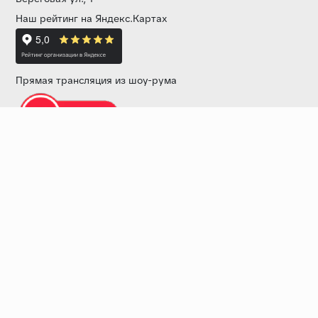
Наш рейтинг на Яндекс.Картах
Прямая трансляция из шоу-рума
Звоните нам:
+7 (499) 229-50-50
пн-вс 10:00 - 19:00
E-mail:
info@baza-plitki.ru
Индивидуальный предприниматель
Талалаев Александр Андреевич
ОГРНИП
321508100135269
ИНН
501307867254