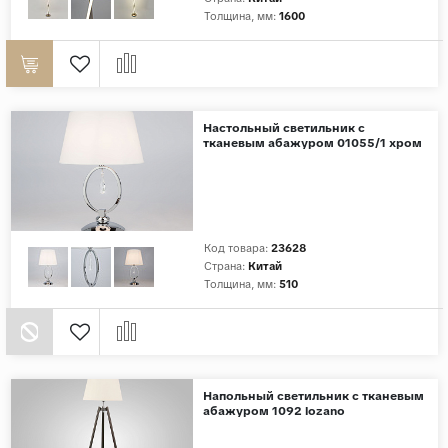
Толщина, мм:
1600
Дерево
Камень
Оникс
Бетон
Настольный светильник с
тканевым абажуром 01055/1 хром
Декор
Моноколор
Поверхность
Код товара:
23628
Полированная
Страна:
Китай
Толщина, мм:
510
Матовая
Лаппатированная
Сатинированная
Карвинг
Напольный светильник с тканевым
Структурная
абажуром 1092 lozano
Антискользящая