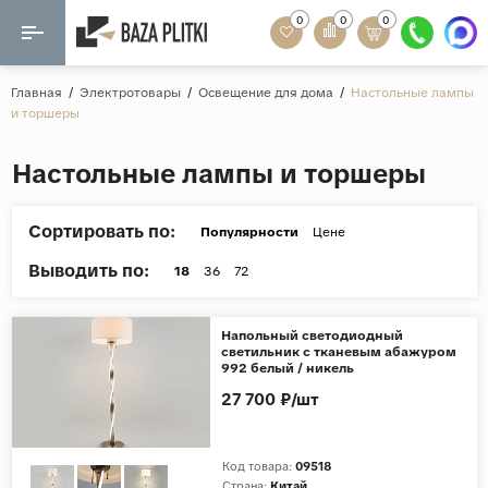
0
0
0
Назад
Назад
Главная
/
Электротовары
/
Освещение для дома
/
Настольные лампы
и торшеры
Формат
Керамогранит
Настольные лампы и торшеры
60x120
Керамическая плитка
60х60
Сортировать по:
Мозаика
Популярности
Цене
20x120
Выводить по:
80x160
18
36
72
Кварц-винил
20x90
Ламинат
Напольный светодиодный
57x57
светильник с тканевым абажуром
992 белый / никель
90x180
Розетки и освещение
27 700 ₽/шт
Крупный формат
Рисунок
Код товара:
09518
Мрамор
Страна:
Китай