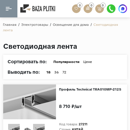
0
0
0
Назад
Назад
Главная
/
Электротовары
/
Освещение для дома
/
Светодиодная
лента
Формат
Керамогранит
Светодиодная лента
60x120
Керамическая плитка
60х60
Сортировать по:
Мозаика
Популярности
Цене
20x120
Выводить по:
80x160
18
36
72
Кварц-винил
20x90
Ламинат
Профиль Technical TRA010MP-212S
57x57
90x180
Розетки и освещение
8 710 ₽/шт
Крупный формат
Рисунок
Код товара:
27211
Мрамор
Страна:
КИТАЙ