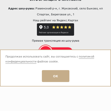
Адрес шоу-рума:
Раменский р-н, г. Жуковский, село Быково, кп
Спартак, Береговая ул., 1
Наш рейтинг на Яндекс.Картах
Прямая трансляция из шоу-рума
Продолжая использовать сайт, вы соглашаетесь с
политикой
конфиденциальности
файлов cookie.
Звоните нам:
+7 (499) 229-50-50
пн-вс 10:00 - 19:00
OK
E-mail:
info@baza-plitki.ru
Индивидуальный предприниматель
Талалаев Александр Андреевич
ОГРНИП
321508100135269
ИНН
501307867254