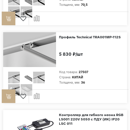
Толщина, мм:
70,5
Дерево
Камень
Оникс
Бетон
Профиль Technical TRA001MP-112S
Декор
Моноколор
5 830 ₽/шт
Поверхность
Код товара:
27507
Полированная
Страна:
КИТАЙ
Толщина, мм:
36
Матовая
Лаппатированная
Сатинированная
Карвинг
Контроллер для гибкого неона RGB
Структурная
LS001 220V 5050 с ПДУ (ИК) IP20
LSC 011
Антискользящая