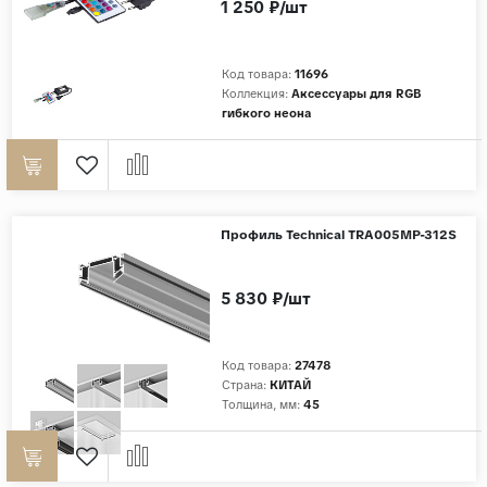
1 250 ₽/шт
Страны
Россия
Код товара:
11696
Коллекция:
Аксессуары для RGB
Индия
гибкого неона
Китай
Турция
Иран
Профиль Technical TRA005MP-312S
Испания
Италия
5 830 ₽/шт
Код товара:
27478
Страна:
КИТАЙ
Толщина, мм:
45