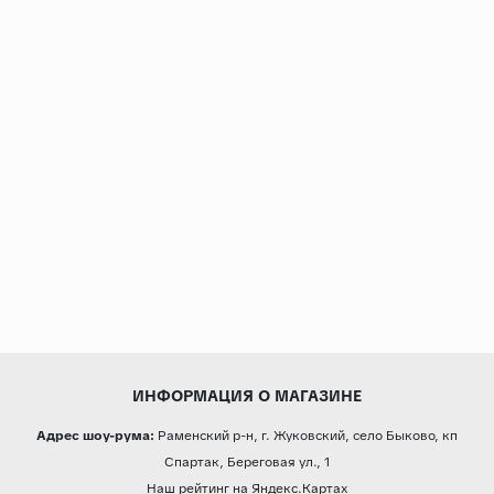
Страны
Россия
Индия
Китай
Турция
Иран
Испания
Италия
ИНФОРМАЦИЯ О МАГАЗИНЕ
Адрес шоу-рума:
Раменский р-н, г. Жуковский, село Быково, кп
Спартак, Береговая ул., 1
Наш рейтинг на Яндекс.Картах