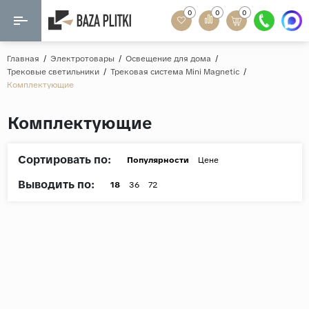
0
0
0
Назад
Назад
Главная
/
Электротовары
/
Освещение для дома
/
Трековые светильники
/
Трековая система Mini Magnetic
/
Формат
Комплектующие
Керамогранит
60x120
Керамическая плитка
Комплектующие
60х60
Мозаика
20x120
Сортировать по:
Популярности
Цене
80x160
Кварц-винил
Выводить по:
18
36
72
20x90
Ламинат
57x57
90x180
Розетки и освещение
Крупный формат
Рисунок
Мрамор