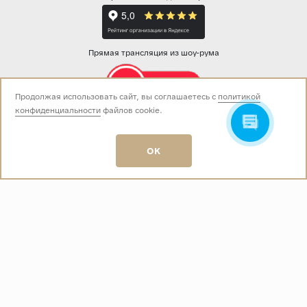
Прямая трансляция из шоу-рума
Продолжая использовать сайт, вы соглашаетесь с
политикой
конфиденциальности
файлов cookie.
Звоните нам:
+7 (499) 229-50-50
пн-вс 10:00 - 19:00
OK
E-mail:
info@baza-plitki.ru
Индивидуальный предприниматель
Талалаев Александр Андреевич
ОГРНИП
321508100135269
ИНН
501307867254
О КОМПАНИИ