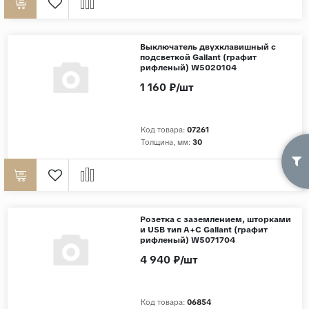
Выключатель двухклавишный с
подсветкой Gallant (графит
рифленый) W5020104
1 160 ₽/шт
Код товара:
07261
Толщина, мм:
30
Розетка с заземлением, шторками
и USB тип A+C Gallant (графит
рифленый) W5071704
4 940 ₽/шт
Код товара:
06854