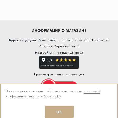
ИНФОРМАЦИЯ О МАГАЗИНЕ
Адрес шоу-рума:
Раменский р-н, г. Жуковский, село Быково, кп
Спартак, Береговая ул., 1
Наш рейтинг на Яндекс.Картах
Прямая трансляция из шоу-рума
Продолжая использовать сайт, вы соглашаетесь с
политикой
конфиденциальности
файлов cookie.
Звоните нам:
+7 (499) 229-50-50
пн-вс 10:00 - 19:00
OK
E-mail:
info@baza-plitki.ru