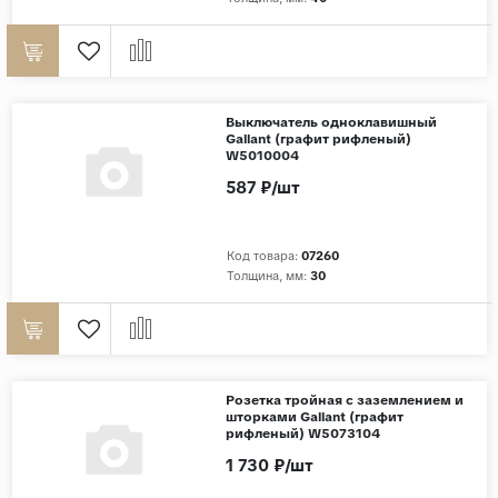
Дерево
Камень
Оникс
Выключатель одноклавишный
Бетон
Gallant (графит рифленый)
W5010004
Декор
587 ₽/шт
Моноколор
Поверхность
Код товара:
07260
Толщина, мм:
30
Полированная
Матовая
Лаппатированная
Сатинированная
Розетка тройная с заземлением и
шторками Gallant (графит
Карвинг
рифленый) W5073104
Структурная
1 730 ₽/шт
Антискользящая