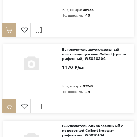
Код товара:
06936
Страны
Толщина, мм:
40
Россия
Индия
Китай
Турция
Выключатель двухклавишный
влагозащищенный Gallant (графит
Иран
рифленый) W5020204
1 170 ₽/шт
Испания
Италия
Код товара:
07265
Толщина, мм:
44
Выключатель одноклавишный с
подсветкой Gallant (графит
рифленый) W5010104