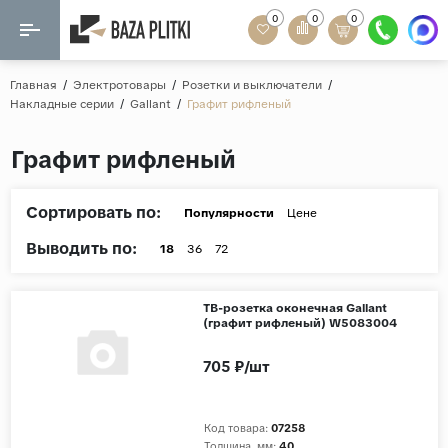
0
0
0
Назад
Назад
Главная
/
Электротовары
/
Розетки и выключатели
/
Накладные серии
/
Gallant
/
Графит рифленый
Формат
Керамогранит
Графит рифленый
60x120
Керамическая плитка
60х60
Сортировать по:
Мозаика
Популярности
Цене
20x120
Выводить по:
80x160
18
36
72
Кварц-винил
20x90
Ламинат
ТВ-розетка оконечная Gallant
57x57
(графит рифленый) W5083004
90x180
Розетки и освещение
705 ₽/шт
Крупный формат
Рисунок
Код товара:
07258
Мрамор
Толщина, мм:
40