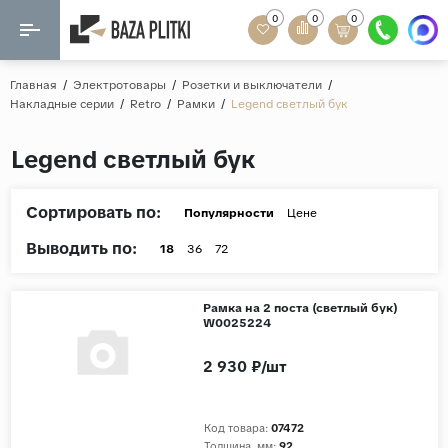
0
0
0
Назад
Назад
Главная
/
Электротовары
/
Розетки и выключатели
/
Накладные серии
/
Retro
/
Рамки
/
Legend светлый бук
Формат
Керамогранит
Legend светлый бук
60x120
Керамическая плитка
60х60
Сортировать по:
Мозаика
Популярности
Цене
20x120
Выводить по:
80x160
18
36
72
Кварц-винил
20x90
Ламинат
Рамка на 2 поста (светлый бук)
57x57
W0025224
90x180
Розетки и освещение
2 930 ₽/шт
Крупный формат
Рисунок
Код товара:
07472
Мрамор
Толщина, мм:
92