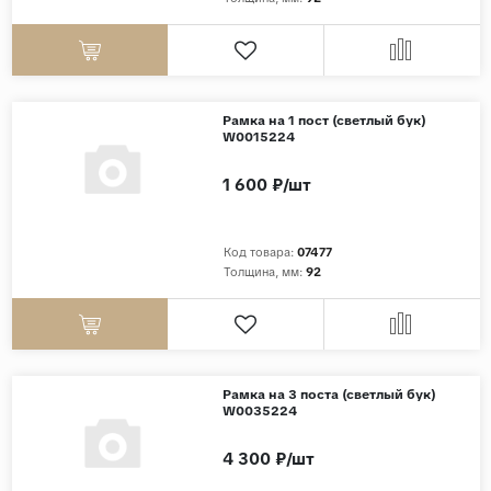
Дерево
Камень
Оникс
Рамка на 1 пост (светлый бук)
Бетон
W0015224
Декор
1 600 ₽/шт
Моноколор
Поверхность
Код товара:
07477
Толщина, мм:
92
Полированная
Матовая
Лаппатированная
Сатинированная
Рамка на 3 поста (светлый бук)
W0035224
Карвинг
Структурная
4 300 ₽/шт
Антискользящая