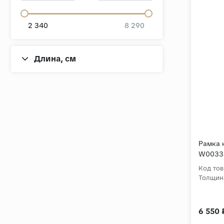
2 340
8 290
Длина, cм
Рамка 
W0033
Код тов
Толщин
6 550 