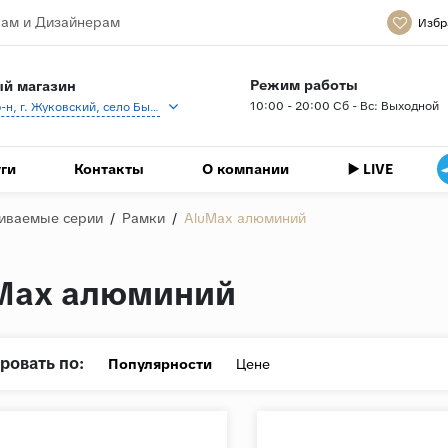
ам и Дизайнерам
Избр
Режим работы
й магазин
10:00 - 20:00 Сб - Вс: Выходной
Раменский р-н, г. Жуковский, село Быково, кп Спартак, Береговая ул., 1
ги
Контакты
О компании
▶️ LIVE
иваемые серии
/
Рамки
/
AluMax алюминий
Max алюминий
ровать по:
Популярности
Цене