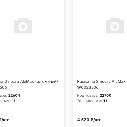
на 3 поста AluMax (алюминий)
Рамка на 2 поста AluMax
506
W0023506
ара:
22604
Код товара:
22700
а, мм:
11
Толщина, мм:
11
₽/шт
4 520 ₽/шт