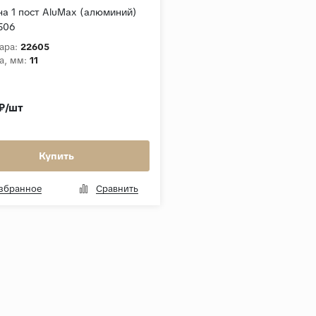
на 1 пост AluMax (алюминий)
506
ара:
22605
а, мм:
11
₽/шт
Купить
избранное
Сравнить