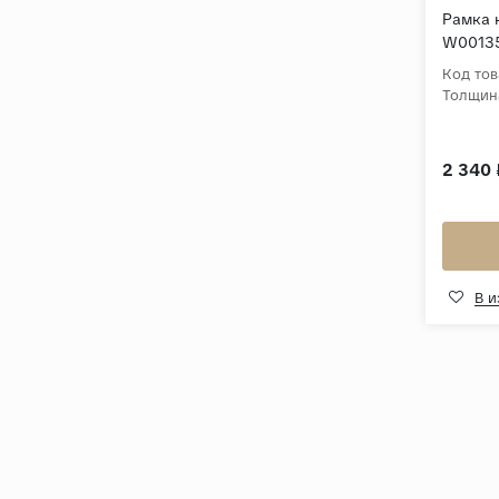
Рамка 
W0013
Код тов
Толщин
2 340 
В 