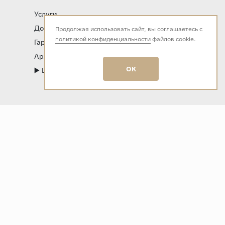
Услуги
Доставка и оплата
Продолжая использовать сайт, вы соглашаетесь с
политикой конфиденциальности
файлов cookie.
Гарантия и возврат
Архитекторам и дизайнерам
OK
▶️ LIVE