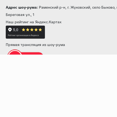
Адрес шоу-рума:
Раменский р-н, г. Жуковский, село Быково,
Береговая ул., 1
Наш рейтинг на Яндекс.Картах
Прямая трансляция из шоу-рума
Звоните нам:
+7 (499) 229-50-50
пн-вс 10:00 - 19:00
E-mail:
info@baza-plitki.ru
Индивидуальный предприниматель
Талалаев Александр Андреевич