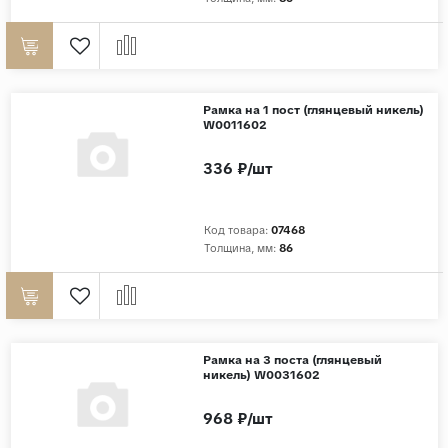
Дерево
Камень
Оникс
Рамка на 1 пост (глянцевый никель)
Бетон
W0011602
Декор
336 ₽/шт
Моноколор
Поверхность
Код товара:
07468
Толщина, мм:
86
Полированная
Матовая
Лаппатированная
Сатинированная
Рамка на 3 поста (глянцевый
никель) W0031602
Карвинг
Структурная
968 ₽/шт
Антискользящая