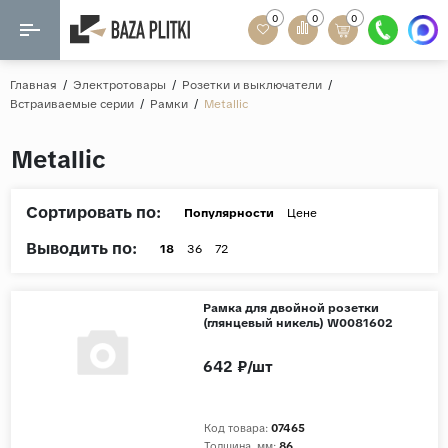
0
0
0
Назад
Назад
Главная
/
Электротовары
/
Розетки и выключатели
/
Встраиваемые серии
/
Рамки
/
Metallic
Формат
Керамогранит
Metallic
60x120
Керамическая плитка
60х60
Сортировать по:
Мозаика
Популярности
Цене
20x120
Выводить по:
80x160
18
36
72
Кварц-винил
20x90
Ламинат
Рамка для двойной розетки
57x57
(глянцевый никель) W0081602
90x180
Розетки и освещение
642 ₽/шт
Крупный формат
Рисунок
Код товара:
07465
Мрамор
Толщина, мм:
86