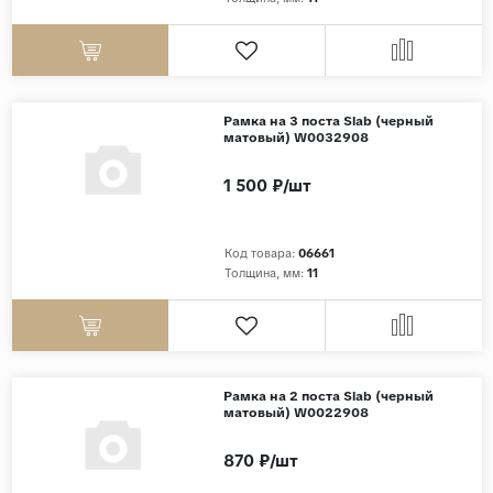
Дерево
Камень
Оникс
Рамка на 3 поста Slab (черный
Бетон
матовый) W0032908
Декор
1 500 ₽/шт
Моноколор
Поверхность
Код товара:
06661
Толщина, мм:
11
Полированная
Матовая
Лаппатированная
Сатинированная
Рамка на 2 поста Slab (черный
матовый) W0022908
Карвинг
Структурная
870 ₽/шт
Антискользящая