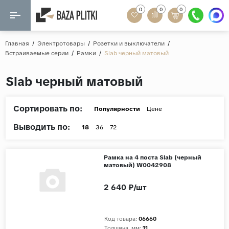
0
0
0
Назад
Назад
Главная
/
Электротовары
/
Розетки и выключатели
/
Встраиваемые серии
/
Рамки
/
Slab черный матовый
Формат
Керамогранит
Slab черный матовый
60x120
Керамическая плитка
60х60
Сортировать по:
Мозаика
Популярности
Цене
20x120
Выводить по:
80x160
18
36
72
Кварц-винил
20x90
Ламинат
Рамка на 4 поста Slab (черный
57x57
матовый) W0042908
90x180
Розетки и освещение
2 640 ₽/шт
Крупный формат
Рисунок
Код товара:
06660
Мрамор
Толщина, мм:
11