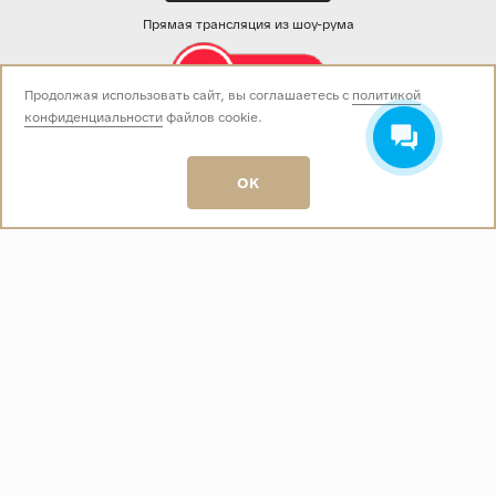
Прямая трансляция из шоу-рума
Продолжая использовать сайт, вы соглашаетесь с
политикой
конфиденциальности
файлов cookie.
Звоните нам:
+7 (499) 229-50-50
пн-вс 10:00 - 19:00
OK
E-mail:
info@baza-plitki.ru
Индивидуальный предприниматель
Талалаев Александр Андреевич
ОГРНИП
321508100135269
ИНН
501307867254
О КОМПАНИИ
Контакты