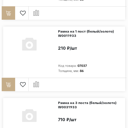
Дерево
Камень
Оникс
Рамка на 1 пост (белый/золото)
Бетон
W0011933
Декор
210 ₽/шт
Моноколор
Поверхность
Код товара:
07037
Толщина, мм:
86
Полированная
Матовая
Лаппатированная
Сатинированная
Рамка на 3 поста (белый/золото)
W0031933
Карвинг
Структурная
710 ₽/шт
Антискользящая