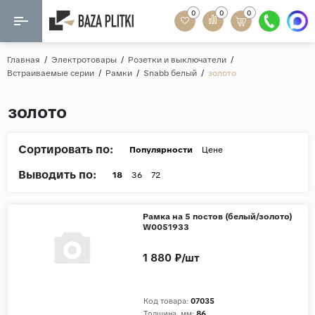
0
0
0
Назад
Назад
Главная
/
Электротовары
/
Розетки и выключатели
/
Встраиваемые серии
/
Рамки
/
Snabb белый
/
золото
Формат
Керамогранит
золото
60x120
Керамическая плитка
60х60
Сортировать по:
Мозаика
Популярности
Цене
20x120
Выводить по:
80x160
18
36
72
Кварц-винил
20x90
Ламинат
Рамка на 5 постов (белый/золото)
57x57
W0051933
90x180
Розетки и освещение
1 880 ₽/шт
Крупный формат
Рисунок
Код товара:
07035
Мрамор
Толщина, мм:
86