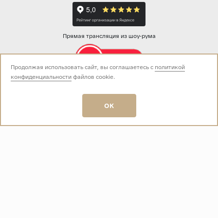
Прямая трансляция из шоу-рума
Продолжая использовать сайт, вы соглашаетесь с
политикой
конфиденциальности
файлов cookie.
Звоните нам:
+7 (499) 229-50-50
пн-вс 10:00 - 19:00
OK
E-mail:
info@baza-plitki.ru
Индивидуальный предприниматель
Талалаев Александр Андреевич
ОГРНИП
321508100135269
ИНН
501307867254
О КОМПАНИИ