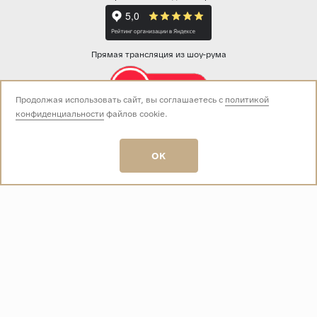
Прямая трансляция из шоу-рума
Продолжая использовать сайт, вы соглашаетесь с
политикой
конфиденциальности
файлов cookie.
Звоните нам:
+7 (499) 229-50-50
пн-вс 10:00 - 19:00
OK
E-mail:
info@baza-plitki.ru
Индивидуальный предприниматель
Талалаев Александр Андреевич
ОГРНИП
321508100135269
ИНН
501307867254
О КОМПАНИИ