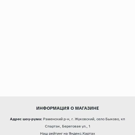
Страны
Россия
Индия
Китай
Турция
Иран
Испания
Италия
ИНФОРМАЦИЯ О МАГАЗИНЕ
Адрес шоу-рума:
Раменский р-н, г. Жуковский, село Быково, кп
Спартак, Береговая ул., 1
Наш рейтинг на Яндекс.Картах