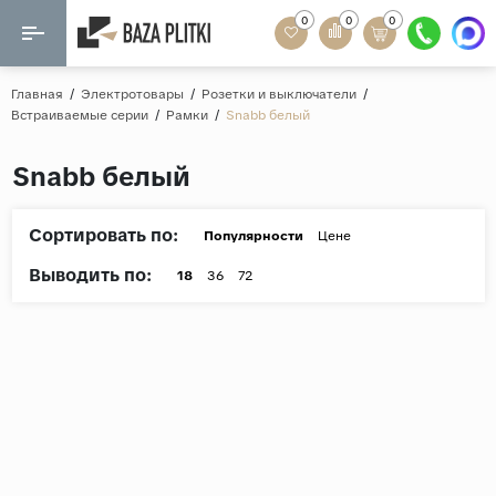
0
0
0
Назад
Назад
Главная
/
Электротовары
/
Розетки и выключатели
/
Встраиваемые серии
/
Рамки
/
Snabb белый
Формат
Керамогранит
Snabb белый
60x120
Керамическая плитка
60х60
Сортировать по:
Мозаика
Популярности
Цене
20x120
Выводить по:
80x160
18
36
72
Кварц-винил
20x90
Ламинат
57x57
90x180
Розетки и освещение
Крупный формат
Рисунок
Мрамор