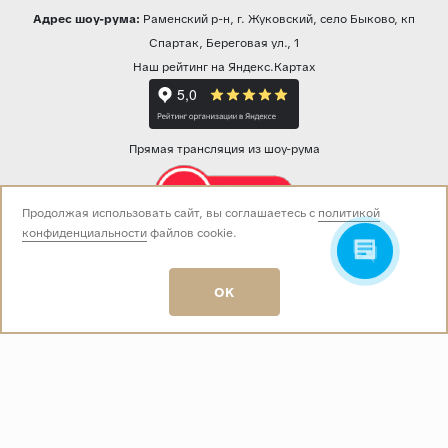
Адрес шоу-рума:
Раменский р-н, г. Жуковский, село Быково, кп
Спартак, Береговая ул., 1
Наш рейтинг на Яндекс.Картах
Прямая трансляция из шоу-рума
Продолжая использовать сайт, вы соглашаетесь с
политикой
конфиденциальности
файлов cookie.
Звоните нам:
+7 (499) 229-50-50
пн-вс 10:00 - 19:00
OK
E-mail:
info@baza-plitki.ru
Индивидуальный предприниматель
Талалаев Александр Андреевич
ОГРНИП
321508100135269
ИНН
501307867254