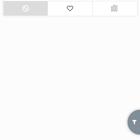
Дерево
Камень
Оникс
Бетон
Декор
Моноколор
Поверхность
Полированная
Матовая
Лаппатированная
Сатинированная
Карвинг
Структурная
Антискользящая