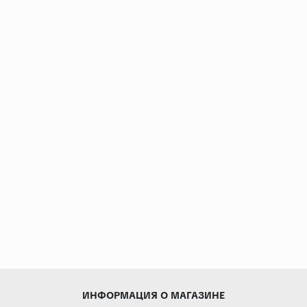
Страны
Россия
Индия
Китай
Турция
Иран
Испания
Италия
ИНФОРМАЦИЯ О МАГАЗИНЕ