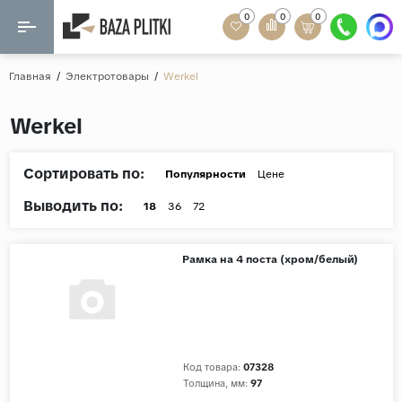
0
0
0
Назад
Назад
Главная
/
Электротовары
/
Werkel
Формат
Керамогранит
Werkel
60x120
Керамическая плитка
60х60
Сортировать по:
Популярности
Цене
Мозаика
20x120
Выводить по:
18
36
72
80x160
Кварц-винил
20x90
Рамка на 4 поста (хром/белый)
Ламинат
57x57
90x180
Розетки и освещение
Крупный формат
Код товара:
07328
Рисунок
Толщина, мм:
97
Мрамор