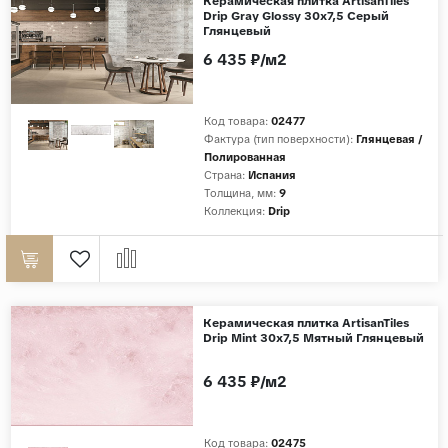
Керамическая плитка ArtisanTiles
Drip Gray Glossy 30x7,5 Серый
Глянцевый
Страны
6 435 ₽/м2
Россия
Индия
Код товара:
02477
Китай
Фактура (тип поверхности):
Глянцевая /
Полированная
Турция
Страна:
Испания
Иран
Толщина, мм:
9
Коллекция:
Drip
Испания
Италия
Керамическая плитка ArtisanTiles
Drip Mint 30x7,5 Мятный Глянцевый
6 435 ₽/м2
Код товара:
02475