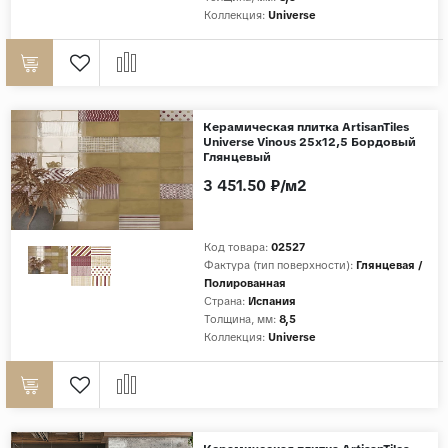
Коллекция:
Universe
Дерево
Камень
Оникс
Бетон
Керамическая плитка ArtisanTiles
Universe Vinous 25x12,5 Бордовый
Декор
Глянцевый
Моноколор
3 451.50 ₽/м2
Поверхность
Код товара:
02527
Полированная
Фактура (тип поверхности):
Глянцевая /
Полированная
Матовая
Страна:
Испания
Лаппатированная
Толщина, мм:
8,5
Коллекция:
Universe
Сатинированная
Карвинг
Структурная
Антискользящая