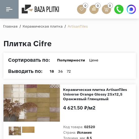
0
0
0
Назад
Назад
Главная
/
Керамическая плитка
/
ArtisanTiles
Формат
Керамогранит
Плитка Cifre
60x120
Керамическая плитка
60х60
Сортировать по:
Популярности
Цене
Мозаика
20x120
Выводить по:
18
36
72
80x160
Кварц-винил
20x90
Керамическая плитка ArtisanTiles
Ламинат
Universe Orange Glossy 25x12,5
57x57
Оранжевый Глянцевый
90x180
4 621.50 ₽/м2
Розетки и освещение
Крупный формат
Код товара:
02520
Рисунок
Страна:
Испания
Мрамор
Толщина, мм:
8,5