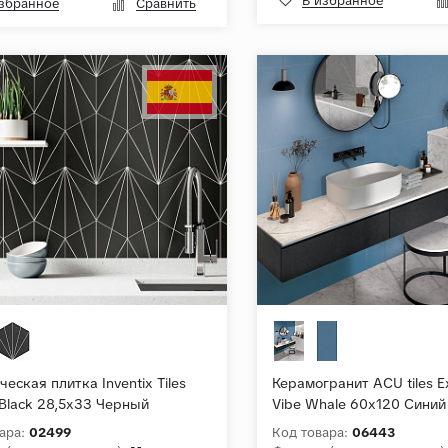
В избранное
избранное
Сравнить
еская плитка Inventix Tiles
Керамогранит ACU tiles E
 Black 28,5x33 Черный
Vibe Whale 60x120 Сини
ый
ара:
02499
Код товара:
06443