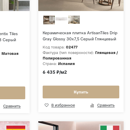
Керамическая плитка ArtisanTiles Drip
tix Tiles
Gray Glossy 30x7,5 Серый Глянцевый
33 Серый
Код товара:
02477
Фактура (тип поверхности):
Глянцевая /
:
Матовая
Полированная
Страна:
Испания
Толщина, мм:
9
6 435 ₽/м2
Коллекция:
Drip
Купить
В избранное
Сравнить
Сравнить