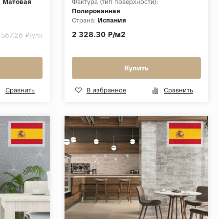
:
Матовая
Фактура (тип поверхности):
Полированная
Страна:
Испания
 Vibe
Толщина, мм:
9.5
2 328.30 ₽/м2
 567.26 ₽
/упк
Купить
Сравнить
В избранное
Сравнить