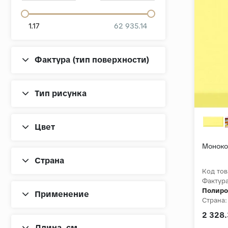
1.17
62 935.14
Фактура (тип поверхности)
Тип рисунка
Цвет
Моноко
Страна
Код тов
Фактура
Полиро
Применение
Страна:
2 328.
Длина, cм