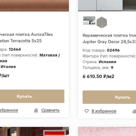
еская плитка AuroraTiles
Керамическая плитка Inven
tion Terracotta 5x25
Jupiter Gray Decor 28,5x
отовый Матовый
Матовый
ара:
12464
Код товара:
02496
 (тип поверхности):
Матовая /
Фактура (тип поверхности)
ная
Страна:
Испания
Италия
Толщина, мм:
9
а, мм:
15
Коллекция:
Jupiter
₽/шт
6 610.50 ₽/м2
ция:
Enumeration
Купить
Купить
избранное
Сравнить
В избранное