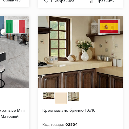
Сравнить
В избранное
Сравнить
xpansive Mini
Крем милано брилло 10х10
й Матовый
Код товара:
02504