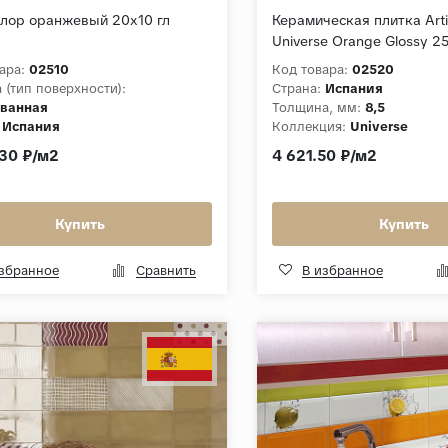
лор оранжевый 20х10 гл
Керамическая плитка Arti
Universe Orange Glossy 2
Оранжевый Глянцевый
ара:
02510
Код товара:
02520
 (тип поверхности):
Страна:
Испания
ванная
Толщина, мм:
8,5
Испания
Коллекция:
Universe
30 ₽/м2
4 621.50 ₽/м2
Купить
Купить
избранное
Сравнить
В избранное