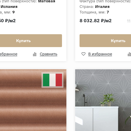
 (тип поверхности):
Матовая
Фактура (тип поверхности)
Испания
Страна:
Италия
а, мм:
9
Толщина, мм:
7
ция:
Jupiter
Коллекция:
Expansive Mini
50 ₽/м2
8 032.82 ₽/м2
11
Купить
Купить
избранное
Сравнить
В избранное