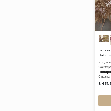
Керамич
Univers
Глянце
Код тов
Фактура
Полиро
Страна:
Толщин
3 451.
Коллек