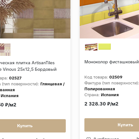
Моноколор фисташковый 
еская плитка ArtisanTiles
e Vinous 25x12,5 Бордовый
вый
Код товара:
02509
ара:
02527
Фактура (тип поверхности)
 (тип поверхности):
Глянцевая /
Полированная
ванная
Страна:
Испания
Испания
а, мм:
8,5
2 328.30 ₽/м2
50 ₽/м2
ция:
Universe
Купить
Купить