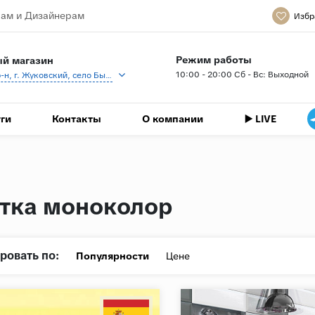
ам и Дизайнерам
Избр
Режим работы
й магазин
10:00 - 20:00 Сб - Вс: Выходной
Раменский р-н, г. Жуковский, село Быково, кп Спартак, Береговая ул., 1
ги
Контакты
О компании
▶️ LIVE
тка моноколор
ровать по:
Популярности
Цене