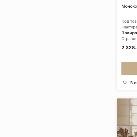
Моноко
Код тов
Фактура
Полиро
Страна:
2 328.
В 