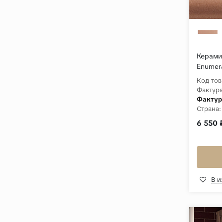
Керамич
Enumera
Террак
Код тов
Фактура
Фактур
Страна:
Толщин
6 550 
Коллек
В 