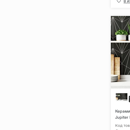
В 
Керамич
Jupiter
Матов
Код тов