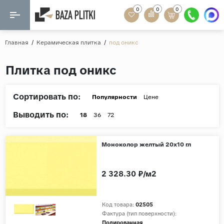
0
0
0
Назад
Назад
Главная
/
Керамическая плитка
/
под оникс
Формат
Керамогранит
Плитка под оникс
60x120
Керамическая плитка
60х60
Сортировать по:
Популярности
Цене
Мозаика
20x120
Выводить по:
18
36
72
80x160
Кварц-винил
20x90
Моноколор желтый 20х10 гл
Ламинат
57x57
90x180
2 328.30 ₽/м2
Розетки и освещение
Крупный формат
Код товара:
02505
Рисунок
Фактура (тип поверхности):
Мрамор
Полированная