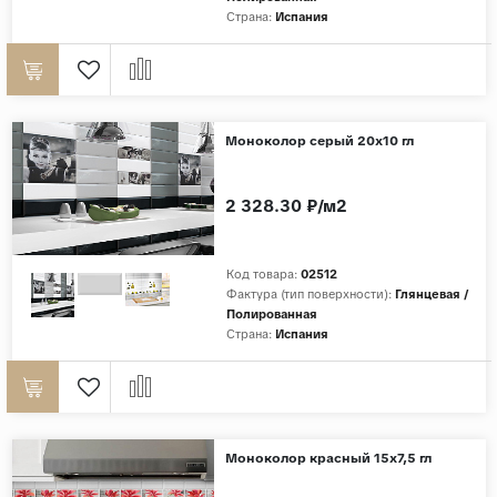
Страна:
Испания
Дерево
Камень
Оникс
Бетон
Моноколор серый 20х10 гл
Декор
Моноколор
2 328.30 ₽/м2
Поверхность
Код товара:
02512
Полированная
Фактура (тип поверхности):
Глянцевая /
Полированная
Матовая
Страна:
Испания
Лаппатированная
Сатинированная
Карвинг
Структурная
Моноколор красный 15х7,5 гл
Антискользящая