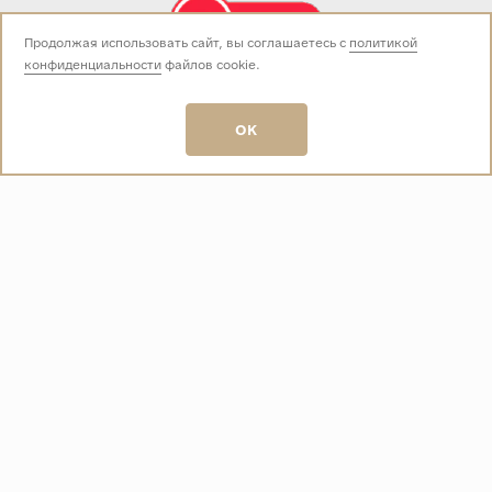
Продолжая использовать сайт, вы соглашаетесь с
политикой
конфиденциальности
файлов cookie.
Звоните нам:
+7 (499) 229-50-50
пн-вс 10:00 - 19:00
OK
E-mail:
info@baza-plitki.ru
Индивидуальный предприниматель
Талалаев Александр Андреевич
ОГРНИП
321508100135269
ИНН
501307867254
О КОМПАНИИ
Контакты
О компании
Акции