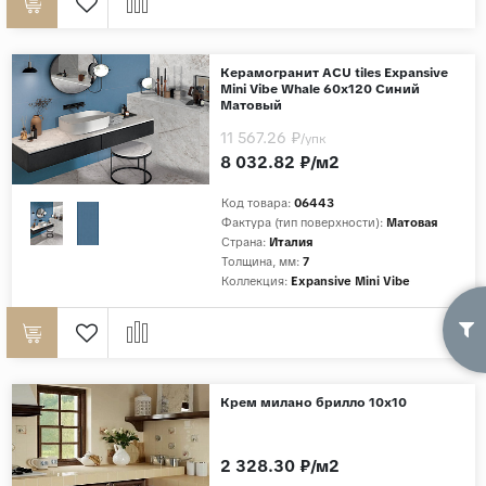
Керамогранит ACU tiles Expansive
Mini Vibe Whale 60x120 Синий
Матовый
11 567.26 ₽
/упк
8 032.82 ₽/м2
Код товара:
06443
Фактура (тип поверхности):
Матовая
Страна:
Италия
Толщина, мм:
7
Коллекция:
Expansive Mini Vibe
Крем милано брилло 10х10
2 328.30 ₽/м2