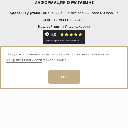
ИНФОРМАЦИЯ О МАГАЗИНЕ
Адрес шоу-рума:
Раменский р-н, г. Жуковский, село Быково, кп
Спартак, Береговая ул., 1
Наш рейтинг на Яндекс.Картах
Прямая трансляция из шоу-рума
Продолжая использовать сайт, вы соглашаетесь с
политикой
конфиденциальности
файлов cookie.
Звоните нам:
OK
+7 (499) 229-50-50
пн-вс 10:00 - 19:00
E-mail:
info@baza-plitki.ru
Индивидуальный предприниматель
Талалаев Александр Андреевич
ОГРНИП
321508100135269