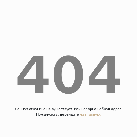
Дерево
Камень
Оникс
Бетон
404
Декор
Моноколор
Поверхность
Полированная
Матовая
Лаппатированная
Сатинированная
Данная страница не существует, или неверно набран адрес.
Пожалуйста, перейдите
на главную.
Карвинг
Структурная
Антискользящая