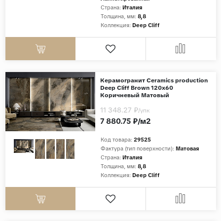
Страна:
Италия
Дерево
Толщина, мм:
8,8
Коллекция:
Deep Cliff
Камень
Оникс
Бетон
Декор
Керамогранит Ceramics production
Deep Cliff Brown 120x60
Моноколор
Коричневый Матовый
11 348.27 ₽
Поверхность
/упк
7 880.75 ₽/м2
Полированная
Код товара:
29525
Матовая
Фактура (тип поверхности):
Матовая
Лаппатированная
Страна:
Италия
Толщина, мм:
8,8
Сатинированная
Коллекция:
Deep Cliff
Карвинг
Структурная
Антискользящая