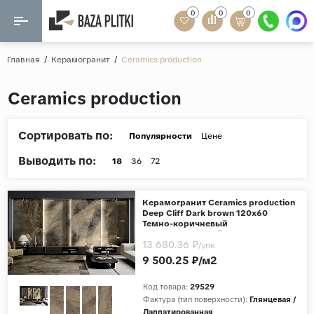
0
0
0
Назад
Назад
Главная
/
Керамогранит
/
Ceramics production
Формат
Керамогранит
Ceramics production
60x120
Керамическая плитка
60х60
Сортировать по:
Популярности
Цене
Мозаика
20x120
Выводить по:
18
36
72
80x160
Кварц-винил
20x90
Керамогранит Ceramics production
Ламинат
Deep Cliff Dark brown 120x60
57x57
Темно-коричневый
Лаппатированный
90x180
13 680.36 ₽
Розетки и освещение
/упк
9 500.25 ₽/м2
Крупный формат
Код товара:
29529
Рисунок
Фактура (тип поверхности):
Глянцевая /
Мрамор
Лаппатированная