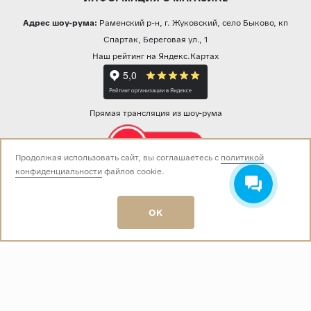
Адрес шоу-рума:
Раменский р-н, г. Жуковский, село Быково, кп
Спартак, Береговая ул., 1
Наш рейтинг на Яндекс.Картах
Прямая трансляция из шоу-рума
Продолжая использовать сайт, вы соглашаетесь с
политикой
конфиденциальности
файлов cookie.
Звоните нам:
+7 (499) 229-50-50
пн-вс 10:00 - 19:00
OK
E-mail:
info@baza-plitki.ru
Индивидуальный предприниматель
Талалаев Александр Андреевич
ОГРНИП
321508100135269
ИНН
501307867254