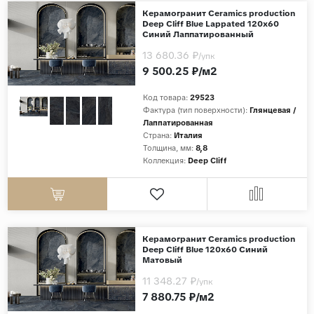
Керамогранит Ceramics production
Deep Cliff Blue Lappated 120x60
Страны
Синий Лаппатированный
Россия
13 680.36 ₽
/упк
Индия
9 500.25 ₽/м2
Китай
Код товара:
29523
Фактура (тип поверхности):
Глянцевая /
Турция
Лаппатированная
Иран
Страна:
Италия
Толщина, мм:
8,8
Испания
Коллекция:
Deep Cliff
Италия
Керамогранит Ceramics production
Deep Cliff Blue 120x60 Синий
Матовый
11 348.27 ₽
/упк
7 880.75 ₽/м2