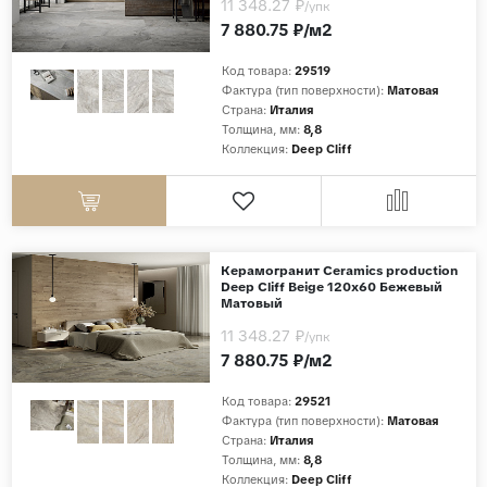
11 348.27 ₽
/упк
7 880.75 ₽/м2
Код товара:
29519
Фактура (тип поверхности):
Матовая
Страна:
Италия
Толщина, мм:
8,8
Коллекция:
Deep Cliff
Керамогранит Ceramics production
Deep Cliff Beige 120x60 Бежевый
Матовый
11 348.27 ₽
/упк
7 880.75 ₽/м2
Код товара:
29521
Фактура (тип поверхности):
Матовая
Страна:
Италия
Толщина, мм:
8,8
Коллекция:
Deep Cliff