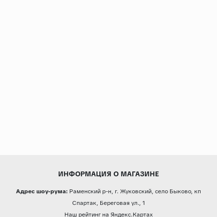
Страны
Россия
Индия
Китай
Турция
Иран
Испания
Италия
ИНФОРМАЦИЯ О МАГАЗИНЕ
Адрес шоу-рума:
Раменский р-н, г. Жуковский, село Быково, кп
Спартак, Береговая ул., 1
Наш рейтинг на Яндекс.Картах