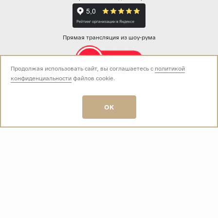
Прямая трансляция из шоу-рума
Продолжая использовать сайт, вы соглашаетесь с
политикой
конфиденциальности
файлов cookie.
Звоните нам:
+7 (499) 229-50-50
пн-вс 10:00 - 19:00
OK
E-mail:
info@baza-plitki.ru
Индивидуальный предприниматель
Талалаев Александр Андреевич
ОГРНИП
321508100135269
ИНН
501307867254
О КОМПАНИИ