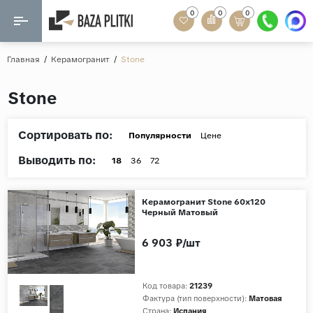
0
0
0
Назад
Назад
Главная
/
Керамогранит
/
Stone
Формат
Керамогранит
Stone
60x120
Керамическая плитка
60х60
Сортировать по:
Популярности
Цене
Мозаика
20x120
Выводить по:
18
36
72
80x160
Кварц-винил
20x90
Керамогранит Stone 60x120
Ламинат
Черный Матовый
57x57
90x180
6 903 ₽/шт
Розетки и освещение
Крупный формат
Код товара:
21239
Рисунок
Фактура (тип поверхности):
Матовая
Мрамор
Страна:
Испания