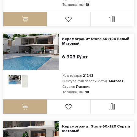
Толщина, мм:
10
Дерево
Камень
Оникс
Бетон
Керамогранит Stone 60x120 Белый
Матовый
Декор
Моноколор
6 903 ₽/шт
Поверхность
Код товара:
21243
Полированная
Фактура (тип поверхности):
Матовая
Страна:
Испания
Матовая
Толщина, мм:
10
Лаппатированная
Сатинированная
Карвинг
Структурная
Керамогранит Stone 60x120 Серый
Матовый
Антискользящая