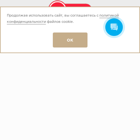
Продолжая использовать сайт, вы соглашаетесь с
политикой
конфиденциальности
файлов cookie.
Звоните нам:
+7 (499) 229-50-50
пн-вс 10:00 - 19:00
OK
E-mail:
info@baza-plitki.ru
Индивидуальный предприниматель
Талалаев Александр Андреевич
ОГРНИП
321508100135269
ИНН
501307867254
О КОМПАНИИ
Контакты
О компании
Акции