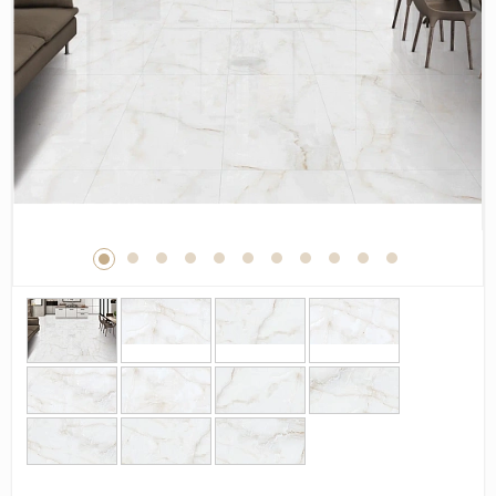
Дерево
Камень
Оникс
Бетон
Декор
Моноколор
Поверхность
Полированная
Матовая
Лаппатированная
Сатинированная
Карвинг
Структурная
Антискользящая