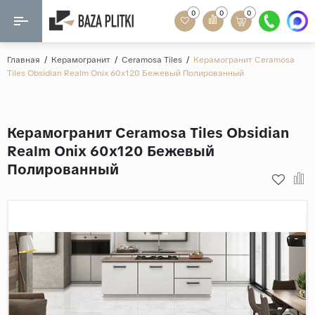
0
0
0
Назад
Назад
Главная
/
Керамогранит
/
Ceramosa Tiles
/
Керамогранит Ceramosa
Tiles Obsidian Realm Onix 60x120 Бежевый Полированный
Формат
Керамогранит
60x120
Керамическая плитка
Керамогранит Ceramosa Tiles Obsidian
60х60
Realm Onix 60x120 Бежевый
Мозаика
20x120
Полированный
80x160
Кварц-винил
20x90
Ламинат
57x57
90x180
Розетки и освещение
Крупный формат
Рисунок
Мрамор