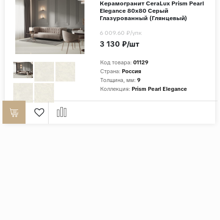
Керамогранит CeraLux Prism Pearl
Elegance 80x80 Серый
Глазурованный (Глянцевый)
6 009.60 ₽
/упк
3 130 ₽/шт
Код товара:
01129
Страна:
Россия
Толщина, мм:
9
Коллекция:
Prism Pearl Elegance