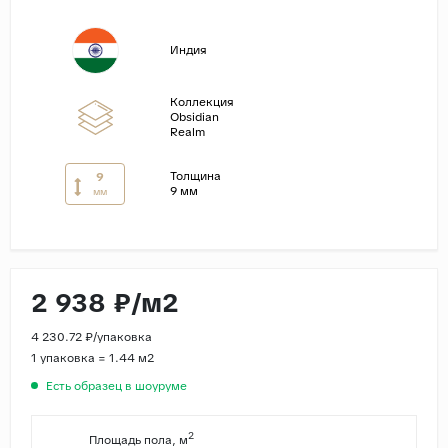
Страны
Индия
Россия
Индия
Коллекция
Obsidian
Китай
Realm
Турция
Толщина
9
Иран
9 мм
мм
Испания
Италия
2 938 ₽/м2
4 230.72 ₽/упаковка
1 упаковка = 1.44 м2
Есть образец в шоуруме
2
Площадь пола, м