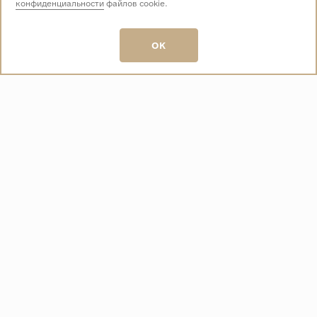
конфиденциальности
файлов cookie.
Звоните нам:
+7 (499) 229-50-50
пн-вс 10:00 - 19:00
OK
E-mail:
info@baza-plitki.ru
Индивидуальный предприниматель
Талалаев Александр Андреевич
ОГРНИП
321508100135269
ИНН
501307867254
О КОМПАНИИ
Контакты
О компании
Акции
Политика конфиденциальности
ПОКУПАТЕЛЯМ