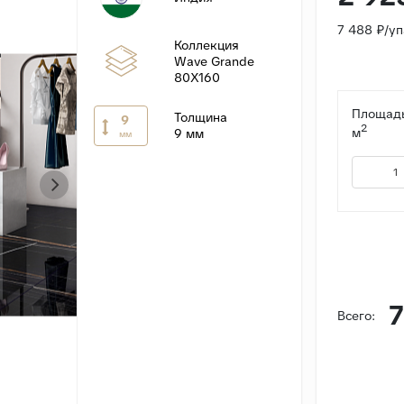
7 488 ₽/у
Коллекция
Wave Grande
80X160
Площадь
Толщина
9
2
м
9 мм
мм
7
Всего: