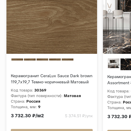
Керамогранит CeraLux Sauce Dark brown
Керамогран
119,7x19,7 Темно-коричневый Матовый
Assortment
Полирован
Код товара:
30369
Код товара:
Фактура (тип поверхности):
Матовая
Фактура (ти
Страна:
Россия
Страна:
Рос
Толщина, мм:
9
Толщина, м
Коллекция:
Sauce
Коллекция:
3 732.30 ₽/м2
5 374.51 ₽
/упк
3 732.30 