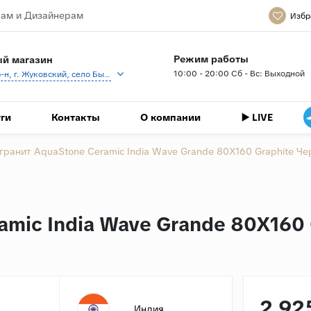
ам и Дизайнерам
Избр
Режим работы
й магазин
10:00 - 20:00 Сб - Вс: Выходной
Раменский р-н, г. Жуковский, село Быково, кп Спартак, Береговая ул., 1
ги
Контакты
О компании
▶️ LIVE
гранит AquaStone Ceramic India Wave Grande 80X160 Graphite 
mic India Wave Grande 80X160
2 92
Индия