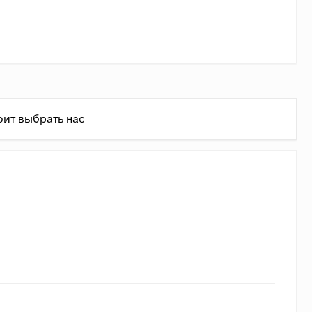
оит выбрать нас
ень
ь состовляет 1,4 руб/кг + 75 руб/км.
(Доставка в
ально (примерно совпадает с формулой до 3500 кг).