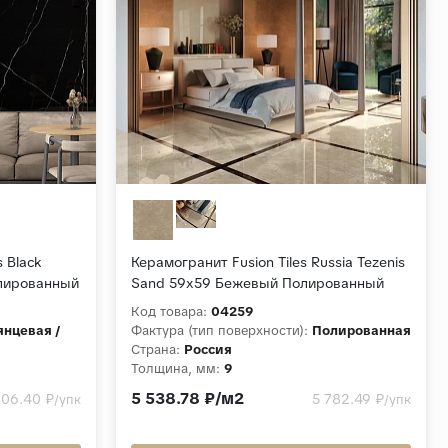
 Black
Керамогранит Fusion Tiles Russia Tezenis
олированный
Sand 59x59 Бежевый Полированный
Код товара:
04259
янцевая /
Фактура (тип поверхности):
Полированная
Страна:
Россия
Толщина, мм:
9
Коллекция:
Tezenis
5 538.78 ₽/м2
806.40 ₽
5 782.49 ₽
/упк
/упк