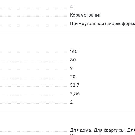
4
Керамогранит
Прямоугольная широкоформ
 возможность брака
риемке сразу заменить в случае каких либо повреждений пр
160
нешних воздействий, плитки не смерзаются
80
9
20
52,7
2,56
2
Для дома, Для квартиры, Дл