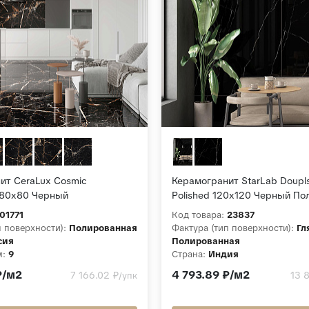
ит CeraLux Cosmic
Керамогранит StarLab Doupls
 80x80 Черный
Polished 120x120 Черный П
ный
01771
Код товара:
23837
п поверхности):
Полированная
Фактура (тип поверхности):
Гл
сия
Полированная
м:
9
Страна:
Индия
Cosmic Assortment
Толщина, мм:
9
₽/м2
4 793.89 ₽/м2
7 166.02 ₽
13 
/упк
Коллекция:
Doupls