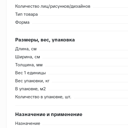
Количество лиц/рисунков/дизайнов
Тип товара
Внутренняя система контроля
Форма
- Сверяем номера партий, чтобы избежать разнотона
- Проверяем на бой перед загрузкой, чтобы исключить
Размеры, вес, упаковка
- Привозим с запасом складские позиции, чтобы при п
Длина, cм
- Храним на закрытом складе, коробки защищены от в
Ширина, cм
Толщина, мм
Вес 1 единицы
Вес упаковки, кг
В упаковке, м2
Количество в упаковке, шт.
Назначение и применение
Назначение