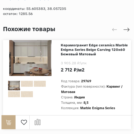
координаты: 55.605383, 38.057235
остаток:
1285.56
Похожие товары
Керамогранит Edge ceramics Marble
Enigma Series Beige Carving 120x60
Бежевый Матовый
3 905.28 ₽
/упк
2 712 ₽/м2
Код товара:
29769
Фактура (тип поверхности):
Карвинг /
Матовая
Страна:
Индия
Толщина, мм:
8,5
Коллекция:
Marble Enigma Series