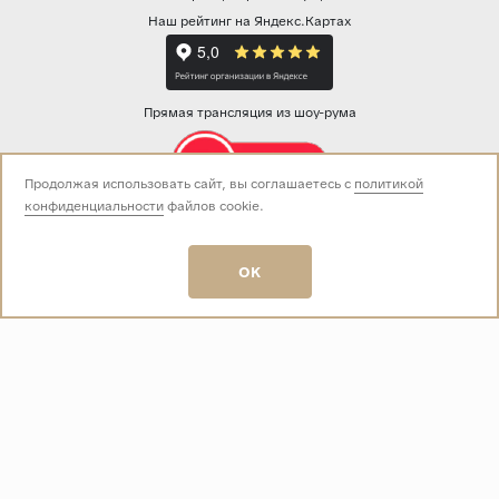
Наш рейтинг на Яндекс.Картах
Прямая трансляция из шоу-рума
Продолжая использовать сайт, вы соглашаетесь с
политикой
конфиденциальности
файлов cookie.
Звоните нам:
+7 (499) 229-50-50
пн-вс 10:00 - 19:00
OK
E-mail:
info@baza-plitki.ru
Индивидуальный предприниматель
Талалаев Александр Андреевич
ОГРНИП
321508100135269
ИНН
501307867254