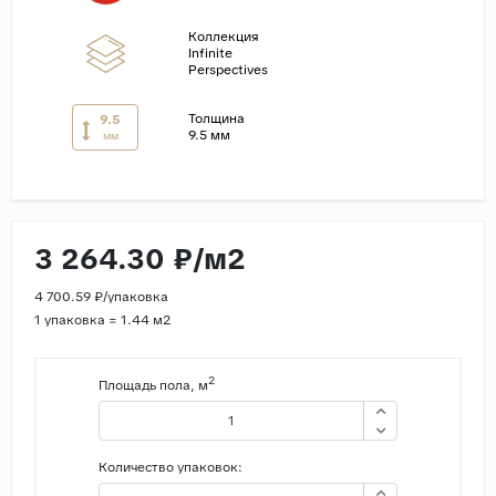
Коллекция
Страны
Infinite
Perspectives
Россия
Индия
Толщина
9.5
9.5 мм
мм
Китай
Турция
Иран
Испания
3 264.30 ₽/м2
Италия
4 700.59 ₽/упаковка
1 упаковка = 1.44 м2
2
Площадь пола, м
Количество упаковок: