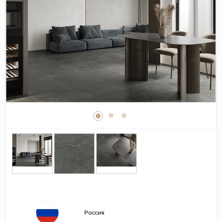
Дерево
Камень
Оникс
Бетон
Декор
Моноколор
Поверхность
Полированная
Матовая
Лаппатированная
Сатинированная
Карвинг
Структурная
Россия
Антискользящая