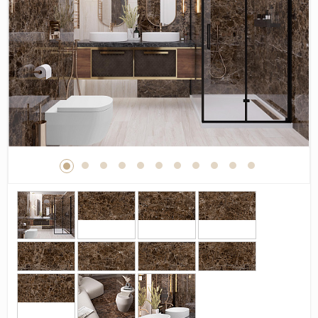
Дерево
Камень
Оникс
Бетон
Декор
Моноколор
Поверхность
Полированная
Матовая
Лаппатированная
Сатинированная
Карвинг
Структурная
Антискользящая