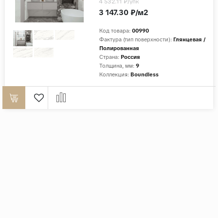
4 532.11 ₽
/упк
3 147.30 ₽/м2
Код товара:
00990
Фактура (тип поверхности):
Глянцевая /
Полированная
Страна:
Россия
Толщина, мм:
9
Коллекция:
Boundless