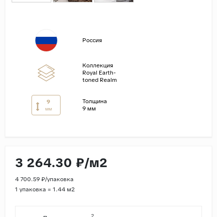
Страны
Россия
Россия
Индия
Китай
Коллекция
Royal Earth-
Турция
toned Realm
Иран
Толщина
9
Испания
9 мм
мм
Италия
3 264.30 ₽/м2
4 700.59 ₽/упаковка
1 упаковка = 1.44 м2
2