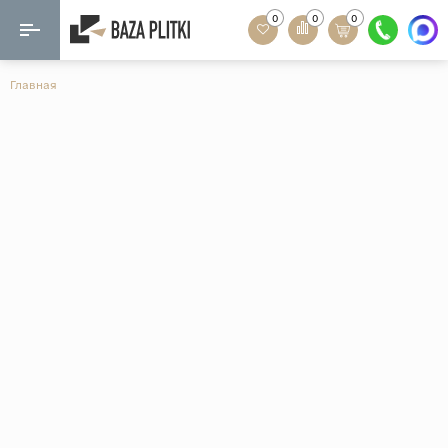
0
0
0
Назад
Назад
Главная
Формат
Керамогранит
60x120
Керамическая плитка
60х60
Мозаика
20x120
80x160
Кварц-винил
20x90
Ламинат
57x57
90x180
Розетки и освещение
Крупный формат
Рисунок
Мрамор