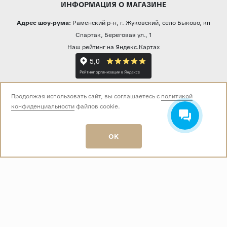
ИНФОРМАЦИЯ О МАГАЗИНЕ
Адрес шоу-рума:
Раменский р-н, г. Жуковский, село Быково, кп
Спартак, Береговая ул., 1
Наш рейтинг на Яндекс.Картах
Прямая трансляция из шоу-рума
Продолжая использовать сайт, вы соглашаетесь с
политикой
конфиденциальности
файлов cookie.
Звоните нам:
OK
+7 (499) 229-50-50
пн-вс 10:00 - 19:00
E-mail:
info@baza-plitki.ru
Индивидуальный предприниматель
Талалаев Александр Андреевич
ОГРНИП
321508100135269