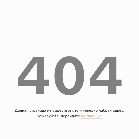
Дерево
Камень
Оникс
Бетон
404
Декор
Моноколор
Поверхность
Полированная
Матовая
Лаппатированная
Сатинированная
Данная страница не существует, или неверно набран адрес.
Пожалуйста, перейдите
на главную.
Карвинг
Структурная
Антискользящая