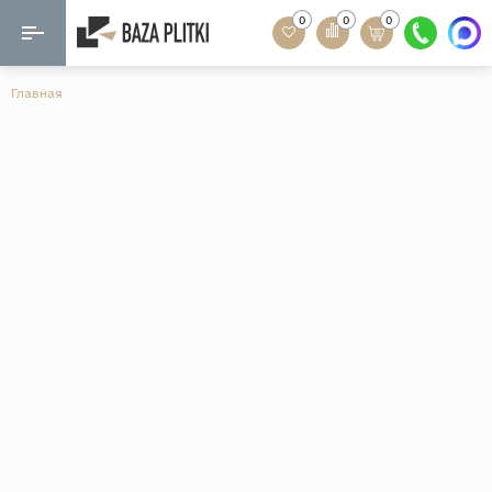
0
0
0
Назад
Назад
Главная
Формат
Керамогранит
60x120
Керамическая плитка
60х60
Мозаика
20x120
80x160
Кварц-винил
20x90
Ламинат
57x57
90x180
Розетки и освещение
Крупный формат
Рисунок
Мрамор