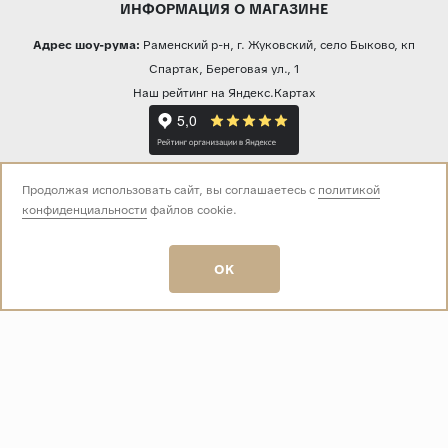
ИНФОРМАЦИЯ О МАГАЗИНЕ
Адрес шоу-рума:
Раменский р-н, г. Жуковский, село Быково, кп
Спартак, Береговая ул., 1
Наш рейтинг на Яндекс.Картах
Прямая трансляция из шоу-рума
Продолжая использовать сайт, вы соглашаетесь с
политикой
конфиденциальности
файлов cookie.
Звоните нам:
OK
+7 (499) 229-50-50
пн-вс 10:00 - 19:00
E-mail:
info@baza-plitki.ru
Индивидуальный предприниматель
Талалаев Александр Андреевич
ОГРНИП
321508100135269