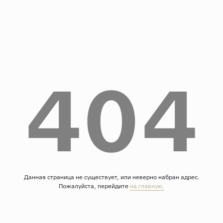
Дерево
Камень
Оникс
Бетон
404
Декор
Моноколор
Поверхность
Полированная
Матовая
Лаппатированная
Сатинированная
Данная страница не существует, или неверно набран адрес.
Пожалуйста, перейдите
на главную.
Карвинг
Структурная
Антискользящая