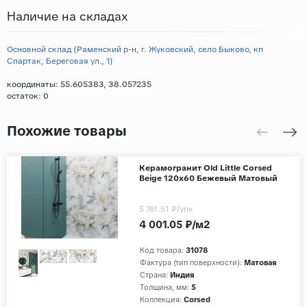
Наличие на складах
Основной склад (Раменский р-н, г. Жуковский, село Быково, кп
Спартак, Береговая ул., 1)
координаты: 55.605383, 38.057235
остаток:
0
Похожие товары
Керамогранит Old Little Corsed
Beige 120x60 Бежевый Матовый
5 761.51 ₽
/упк
4 001.05 ₽/м2
Код товара:
31078
Фактура (тип поверхности):
Матовая
Страна:
Индия
Толщина, мм:
5
Коллекция:
Corsed