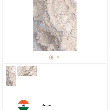
Дерево
Камень
Оникс
Бетон
Декор
Моноколор
Поверхность
Полированная
Матовая
Лаппатированная
Сатинированная
Карвинг
Структурная
Индия
Антискользящая