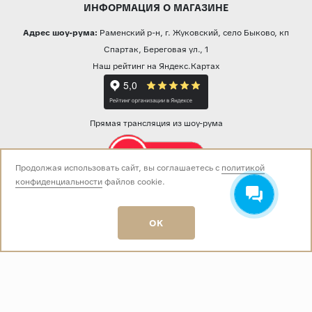
ИНФОРМАЦИЯ О МАГАЗИНЕ
Адрес шоу-рума:
Раменский р-н, г. Жуковский, село Быково, кп
Спартак, Береговая ул., 1
Наш рейтинг на Яндекс.Картах
Прямая трансляция из шоу-рума
Продолжая использовать сайт, вы соглашаетесь с
политикой
конфиденциальности
файлов cookie.
Звоните нам:
+7 (499) 229-50-50
пн-вс 10:00 - 19:00
OK
E-mail:
info@baza-plitki.ru
Индивидуальный предприниматель
Талалаев Александр Андреевич
ОГРНИП
321508100135269