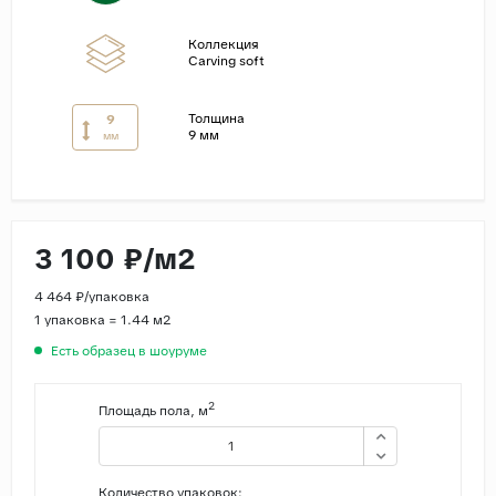
Страны
Коллекция
Carving soft
Россия
Индия
Толщина
9
9 мм
мм
Китай
Турция
Иран
Испания
3 100 ₽/м2
Италия
4 464 ₽/упаковка
1 упаковка = 1.44 м2
Есть образец в шоуруме
2
Площадь пола, м
Количество упаковок: