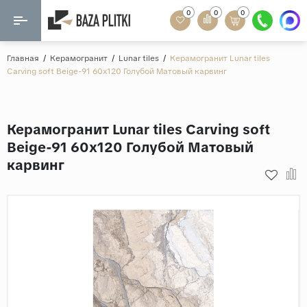
0
0
0
Назад
Назад
Главная
/
Керамогранит
/
Lunar tiles
/
Керамогранит Lunar tiles
Carving soft Beige-91 60x120 Голубой Матовый карвинг
Формат
Керамогранит
60x120
Керамическая плитка
Керамогранит Lunar tiles Carving soft
60х60
Beige-91 60x120 Голубой Матовый
Мозаика
20x120
карвинг
80x160
Кварц-винил
20x90
Ламинат
57x57
90x180
Розетки и освещение
Крупный формат
Рисунок
Мрамор