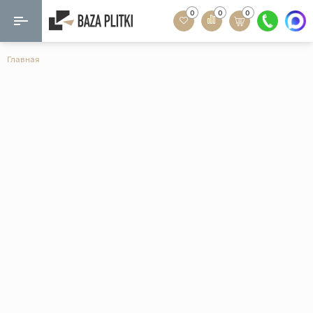
0
0
0
Назад
Назад
Главная
Формат
Керамогранит
60x120
Керамическая плитка
60х60
Мозаика
20x120
80x160
Кварц-винил
20x90
Ламинат
57x57
90x180
Розетки и освещение
Крупный формат
Рисунок
Мрамор