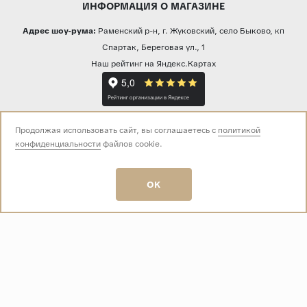
ИНФОРМАЦИЯ О МАГАЗИНЕ
Адрес шоу-рума:
Раменский р-н, г. Жуковский, село Быково, кп
Спартак, Береговая ул., 1
Наш рейтинг на Яндекс.Картах
Прямая трансляция из шоу-рума
Продолжая использовать сайт, вы соглашаетесь с
политикой
конфиденциальности
файлов cookie.
Звоните нам:
OK
+7 (499) 229-50-50
пн-вс 10:00 - 19:00
E-mail:
info@baza-plitki.ru
Индивидуальный предприниматель
Талалаев Александр Андреевич
ОГРНИП
321508100135269