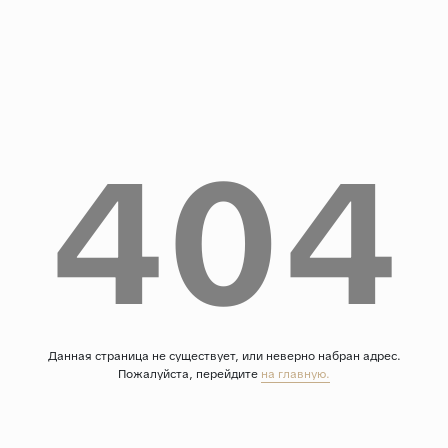
Дерево
Камень
Оникс
Бетон
404
Декор
Моноколор
Поверхность
Полированная
Матовая
Лаппатированная
Сатинированная
Данная страница не существует, или неверно набран адрес.
Пожалуйста, перейдите
на главную.
Карвинг
Структурная
Антискользящая