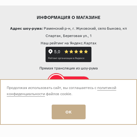
ИНФОРМАЦИЯ О МАГАЗИНЕ
Адрес шоу-рума:
Раменский р-н, г. Жуковский, село Быково, кп
Спартак, Береговая ул., 1
Наш рейтинг на Яндекс.Картах
Прямая трансляция из шоу-рума
Продолжая использовать сайт, вы соглашаетесь с
политикой
конфиденциальности
файлов cookie.
Звоните нам:
+7 (499) 229-50-50
пн-вс 10:00 - 19:00
OK
E-mail:
info@baza-plitki.ru
Индивидуальный предприниматель