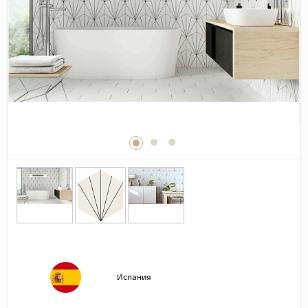
Дерево
Камень
Оникс
Бетон
Декор
Моноколор
Поверхность
Полированная
Матовая
Лаппатированная
Сатинированная
Карвинг
Испания
Структурная
Антискользящая