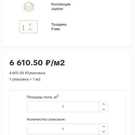
Коллекция
Jupiter
Страны
Россия
Толщина
9
9 мм
Индия
мм
Китай
Турция
Иран
6 610.50 ₽/м2
Испания
6 610.50 ₽/упаковка
Италия
1 упаковка = 1 м2
2
Площадь пола, м
Количество упаковок: