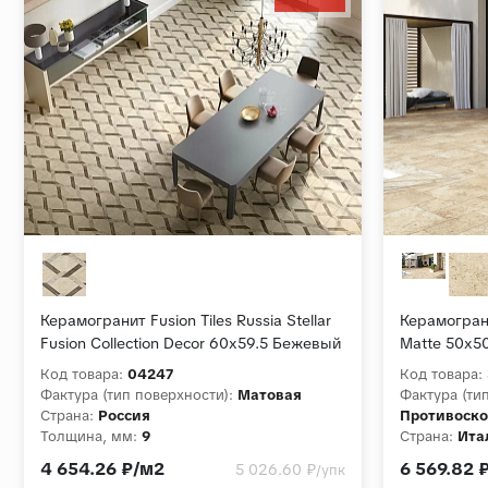
Керамогранит Fusion Tiles Russia Stellar
Керамогранит
Fusion Collection Decor 60x59.5 Бежевый
Matte 50x5
Матовый
Код товара:
04247
Код товара:
Фактура (тип поверхности):
Матовая
Фактура (ти
Страна:
Россия
Противоск
Толщина, мм:
9
Страна:
Ита
Коллекция:
Stellar Fusion Collection
Толщина, м
4 654.26 ₽/м2
6 569.82 
5 026.60 ₽
/упк
Коллекция: