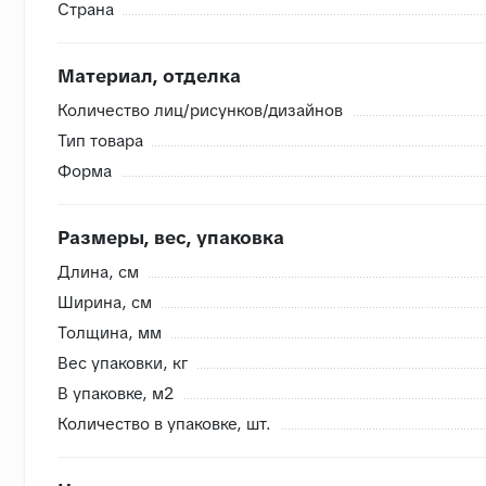
Страна
Доставка в другие регионы
- рассчитывается индивиду
Разгрузка/подъем - общая стоимость рассчитывается
Делаем проект с 3D-визуализацией и раскладкой б
Материал, отделка
Количество лиц/рисунков/дизайнов
Тип товара
Внутренняя система контроля
Форма
- Сверяем номера партий, чтобы избежать разнотона
- Проверяем на бой перед загрузкой, чтобы исключить
Размеры, вес, упаковка
- Привозим с запасом складские позиции, чтобы при п
Длина, cм
- Храним на закрытом складе, коробки защищены от в
Ширина, cм
Толщина, мм
Вес упаковки, кг
В упаковке, м2
Количество в упаковке, шт.