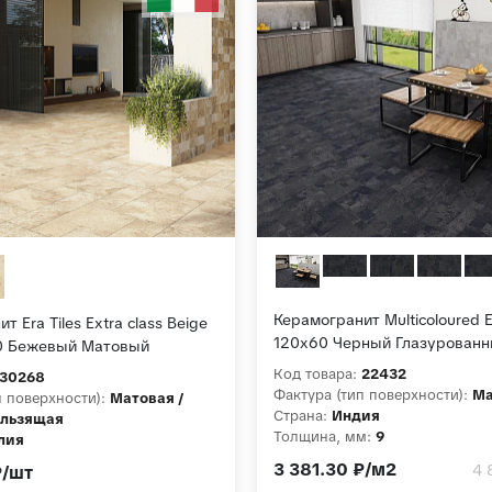
Керамогранит Multicoloured E
 Era Tiles Extra class Beige
120x60 Черный Глазурован
0 Бежевый Матовый
Код товара:
22432
30268
Фактура (тип поверхности):
Ма
п поверхности):
Матовая /
Страна:
Индия
ользящая
Толщина, мм:
9
лия
Коллекция:
Evar
м:
10
3 381.30 ₽/м2
4 
₽/шт
Extra class