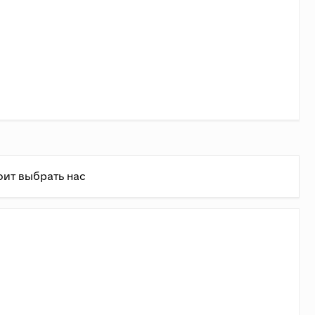
оит выбрать нас
ень
ь состовляет 1,4 руб/кг + 75 руб/км.
(Доставка в
ально (примерно совпадает с формулой до 3500 кг).