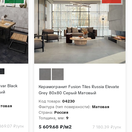
var Black
Керамогранит Fusion Tiles Russia Elevate
ный
Grey 80x80 Серый Матовый
Код товара:
04230
товая
Фактура (тип поверхности):
Матовая
Страна:
Россия
Толщина, мм:
9
Коллекция:
Elevate
869.07 ₽
/упк
5 609.68 ₽/м2
7 180.39 ₽
/упк