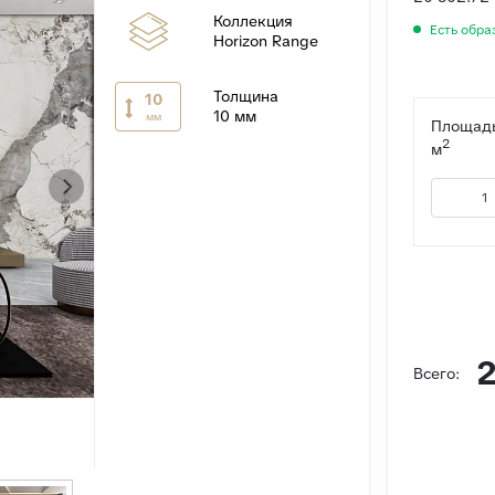
Коллекция
Есть обра
Horizon Range
Толщина
10
10 мм
мм
Площадь
2
м
2
Всего: