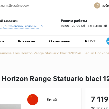
ам и Дизайнерам
Избр
Режим работы
й магазин
10:00 - 20:00 Сб - Вс: Выходной
Раменский р-н, г. Жуковский, село Быково, кп Спартак, Береговая ул., 1
ги
Контакты
О компании
▶️ LIVE
amosa Tiles Horizon Range Statuario blacl 120x240 Белый Полир
 Horizon Range Statuario blac
7 11
Китай
20 502.72