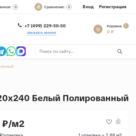
Вход
Регистрация
анное:
Сравнение:
0
0
+7 (499) 229-50-50
Корзина
0
0 ₽
заказать звонок
ованный
l 120x240 Белый Полированный
9 ₽/м2
 ₽/упаковка
1 упаковка = 2.88 м2