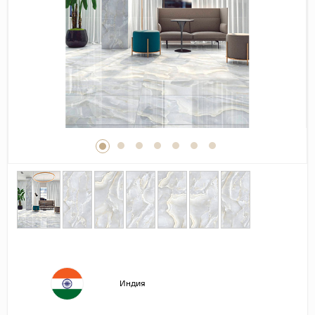
Дерево
Камень
Оникс
Бетон
Декор
Моноколор
Поверхность
Полированная
Матовая
Лаппатированная
Сатинированная
Карвинг
Индия
Структурная
Антискользящая