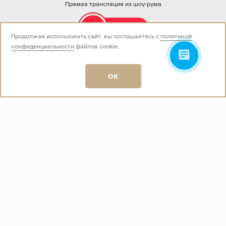
Прямая трансляция из шоу-рума
Продолжая использовать сайт, вы соглашаетесь с
политикой
конфиденциальности
файлов cookie.
Звоните нам:
+7 (499) 229-50-50
пн-вс 10:00 - 19:00
OK
E-mail:
info@baza-plitki.ru
Индивидуальный предприниматель
Талалаев Александр Андреевич
ОГРНИП
321508100135269
ИНН
501307867254
О КОМПАНИИ
Контакты
О компании