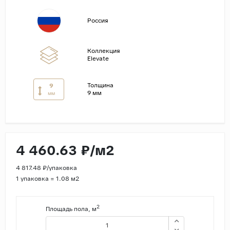
Страны
Россия
Россия
Индия
Коллекция
Elevate
Китай
Турция
Толщина
9
9 мм
мм
Иран
Испания
Италия
4 460.63 ₽/м2
4 817.48 ₽/упаковка
1 упаковка = 1.08 м2
2
Площадь пола, м