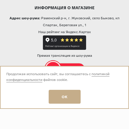
ИНФОРМАЦИЯ О МАГАЗИНЕ
Адрес шоу-рума:
Раменский р-н, г. Жуковский, село Быково, кп
Спартак, Береговая ул., 1
Наш рейтинг на Яндекс.Картах
Прямая трансляция из шоу-рума
Продолжая использовать сайт, вы соглашаетесь с
политикой
конфиденциальности
файлов cookie.
Звоните нам:
+7 (499) 229-50-50
пн-вс 10:00 - 19:00
OK
E-mail:
info@baza-plitki.ru
Индивидуальный предприниматель
Талалаев Александр Андреевич