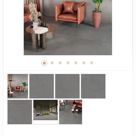
Дерево
Камень
Оникс
Бетон
Декор
Моноколор
Поверхность
Полированная
Матовая
Лаппатированная
Сатинированная
Карвинг
Структурная
Антискользящая