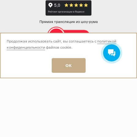
Прямая трансляция из шоу-рума
Продолжая использовать сайт, вы соглашаетесь с
политикой
конфиденциальности
файлов cookie.
Звоните нам:
+7 (499) 229-50-50
пн-вс 10:00 - 19:00
OK
E-mail:
info@baza-plitki.ru
Индивидуальный предприниматель
Талалаев Александр Андреевич
ОГРНИП
321508100135269
ИНН
501307867254
О КОМПАНИИ