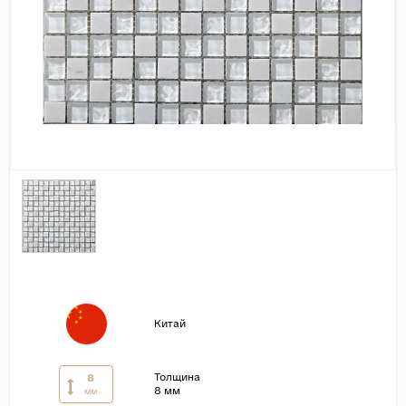
Дерево
Камень
Оникс
Бетон
Декор
Моноколор
Поверхность
Полированная
Матовая
Лаппатированная
Сатинированная
Китай
Карвинг
Структурная
Толщина
8
8 мм
мм
Антискользящая