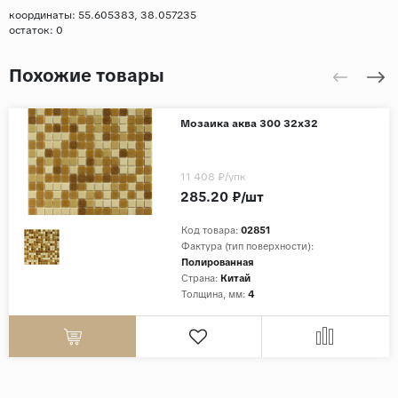
координаты: 55.605383, 38.057235
остаток:
0
Похожие товары
Мозаика аква 300 32х32
11 408 ₽
/упк
285.20 ₽/шт
Код товара:
02851
Фактура (тип поверхности):
Полированная
Страна:
Китай
Толщина, мм:
4