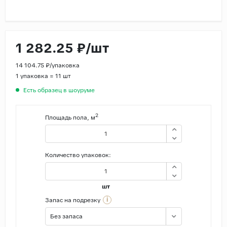
Страны
Россия
1 282.25 ₽/шт
Индия
Китай
14 104.75 ₽/упаковка
1 упаковка = 11 шт
Турция
Есть образец в шоуруме
Иран
Испания
2
Площадь пола, м
Италия
Количество упаковок:
шт
i
Запас на подрезку
Без запаса