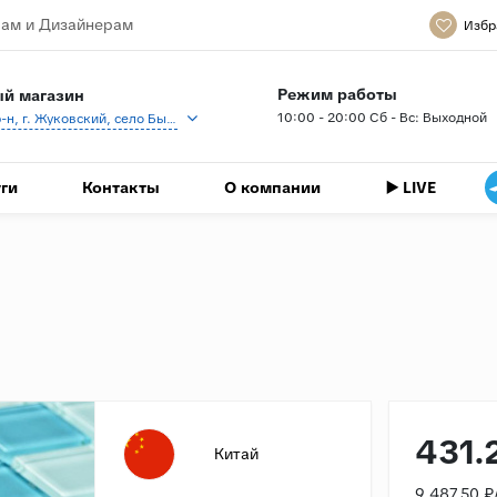
ам и Дизайнерам
Избр
Режим работы
й магазин
10:00 - 20:00 Сб - Вс: Выходной
Раменский р-н, г. Жуковский, село Быково, кп Спартак, Береговая ул., 1
ги
Контакты
О компании
▶️ LIVE
431.
Китай
9 487.50 ₽