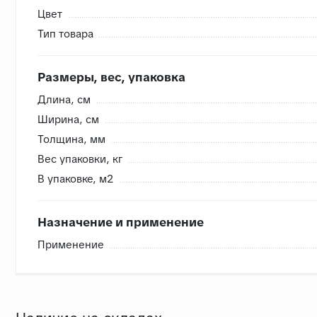
Цвет
Тип товара
Внутренняя система контроля
- Сверяем номера партий, чтобы избежать разнотона
Размеры, вес, упаковка
- Проверяем на бой перед загрузкой, чтобы исключить
Длина, cм
- Привозим с запасом складские позиции, чтобы при п
Ширина, cм
- Храним на закрытом складе, коробки защищены от в
Толщина, мм
Вес упаковки, кг
В упаковке, м2
Назначение и применение
Применение