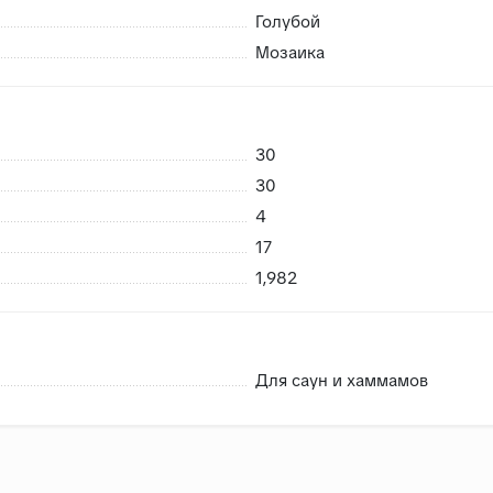
Голубой
Мозаика
 возможность брака
30
риемке сразу заменить в случае каких либо повреждений пр
30
нешних воздействий, плитки не смерзаются
4
17
1,982
Для саун и хаммамов