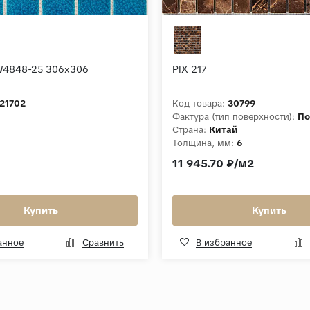
W4848-25 306x306
PIX 217
21702
Код товара:
30799
Фактура (тип поверхности):
По
Страна:
Китай
Толщина, мм:
6
11 945.70 ₽/м2
Купить
Купить
анное
Сравнить
В избранное