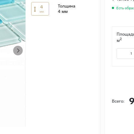
Толщина
4
Есть обра
4 мм
мм
Площадь
2
м
9
Всего: