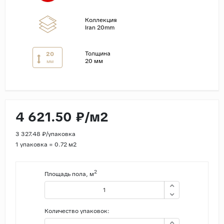
Страны
Коллекция
Iran 20mm
Россия
Индия
Толщина
20
20 мм
мм
Китай
Турция
Иран
Испания
4 621.50 ₽/м2
Италия
3 327.48 ₽/упаковка
1 упаковка = 0.72 м2
2
Площадь пола, м
Количество упаковок: