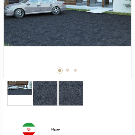
Дерево
Камень
Оникс
Бетон
Декор
Моноколор
Поверхность
Полированная
Матовая
Лаппатированная
Сатинированная
Карвинг
Структурная
Иран
Антискользящая