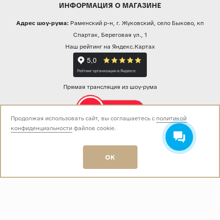
ИНФОРМАЦИЯ О МАГАЗИНЕ
Адрес шоу-рума:
Раменский р-н, г. Жуковский, село Быково, кп
Спартак, Береговая ул., 1
Наш рейтинг на Яндекс.Картах
Прямая трансляция из шоу-рума
Продолжая использовать сайт, вы соглашаетесь с
политикой
конфиденциальности
файлов cookie.
Звоните нам:
+7 (499) 229-50-50
пн-вс 10:00 - 19:00
OK
E-mail:
info@baza-plitki.ru
Индивидуальный предприниматель
Талалаев Александр Андреевич
ОГРНИП
321508100135269