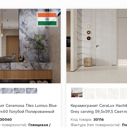
т Ceramosa Tiles Lumius Blue
Керамогранит CeraLux Hachik
20x60 Голубой Полированный
Grey carving 59,5x59,5 Свет
Матовый карвинг
30060
Код товара:
30116
п поверхности):
Глянцевая /
Фактура (тип поверхности):
По