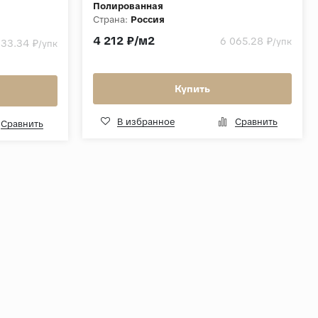
Полированная
Страна:
Россия
Толщина, мм:
9
4 212 ₽/м2
6 065.28 ₽
/упк
033.34 ₽
/упк
Коллекция:
Ethereal Realm Set
Купить
В избранное
Сравнить
Сравнить