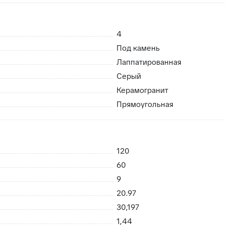
 75 руб/м2 (3 руб/кг)
есплатно
4
Под камень
Лаппатированная
Серый
 возможность брака
Керамогранит
риемке сразу заменить в случае каких либо повреждений пр
Прямоугольная
нешних воздействий, плитки не смерзаются
120
60
9
20.97
30,197
1,44