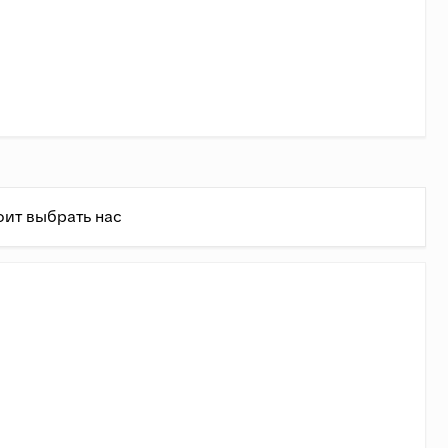
оит выбрать нас
ень
ь состовляет 1,4 руб/кг + 75 руб/км.
(Доставка в
ально (примерно совпадает с формулой до 3500 кг).