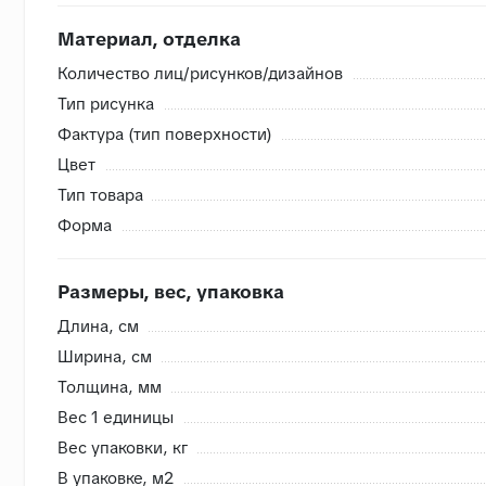
Разгрузка/подъем - общая стоимость рассчитывается
Делаем проект с 3D-визуализацией и раскладкой б
Материал, отделка
Количество лиц/рисунков/дизайнов
Тип рисунка
Внутренняя система контроля
Фактура (тип поверхности)
- Сверяем номера партий, чтобы избежать разнотона
Цвет
- Проверяем на бой перед загрузкой, чтобы исключить
Тип товара
- Привозим с запасом складские позиции, чтобы при п
Форма
- Храним на закрытом складе, коробки защищены от в
Размеры, вес, упаковка
Длина, cм
Ширина, cм
Толщина, мм
Вес 1 единицы
Вес упаковки, кг
В упаковке, м2