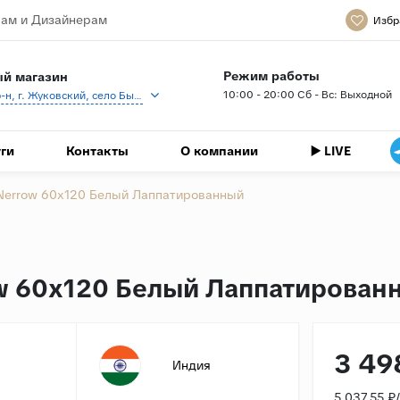
ам и Дизайнерам
Избр
Режим работы
й магазин
10:00 - 20:00 Сб - Вс: Выходной
Раменский р-н, г. Жуковский, село Быково, кп Спартак, Береговая ул., 1
ги
Контакты
О компании
▶️ LIVE
Nerrow 60x120 Белый Лаппатированный
ow 60x120 Белый Лаппатирован
3 49
Индия
5 037.55 ₽