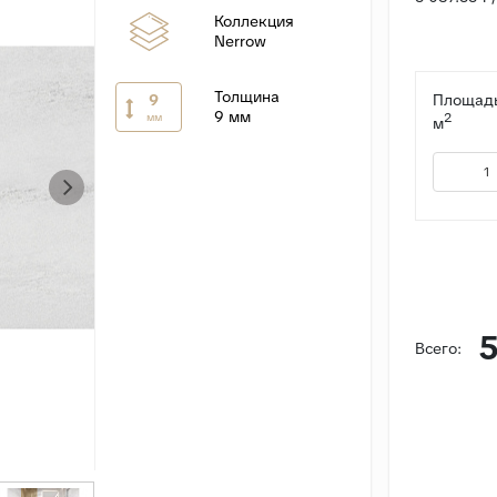
Коллекция
Nerrow
Толщина
9
Площадь
9 мм
2
мм
м
5
Всего: