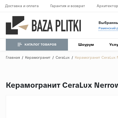
Доставка и оплата
Гарантия и возврат
Архитектор
Выбранны
Шоурум
Услу
КАТАЛОГ ТОВАРОВ
Главная
/
Керамогранит
/
CeraLux
/
Керамогранит CeraLux 
Керамогранит CeraLux Nerr