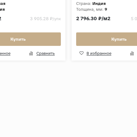
ная
Страна:
Индия
ия
Толщина, мм:
9
м:
8.5
Коллекция:
Hachiko
2
2 796.30 ₽/м2
3 905.28 ₽
5 
/упк
Lumius
Купить
Купить
анное
Сравнить
В избранное