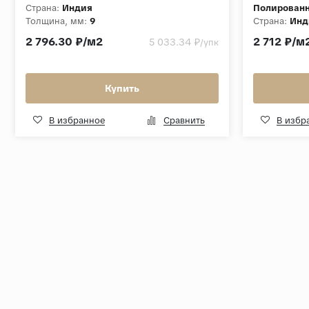
Страна:
Индия
Полирован
Толщина, мм:
9
Страна:
Инд
Коллекция:
Timplast
Толщина, м
2 796.30 ₽/м2
2 712 ₽/м
5 033.34 ₽
/упк
Коллекция:
Купить
В избранное
Сравнить
В избр