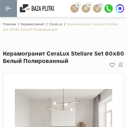
0
0
0
Назад
Назад
Главная
/
Керамогранит
/
CeraLux
/
Керамогранит CeraLux Stellare
Set 80x80 Белый Полированный
Формат
Керамогранит
60x120
Керамическая плитка
Керамогранит CeraLux Stellare Set 80x80
60х60
Белый Полированный
Мозаика
20x120
80x160
Кварц-винил
20x90
Ламинат
57x57
90x180
Розетки и освещение
Крупный формат
Рисунок
Мрамор