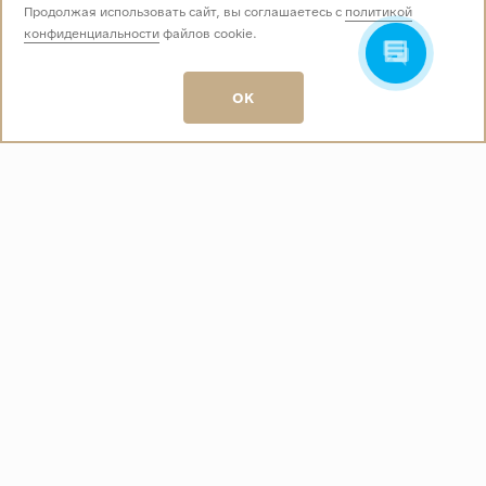
Продолжая использовать сайт, вы соглашаетесь с
политикой
конфиденциальности
файлов cookie.
Звоните нам:
+7 (499) 229-50-50
пн-вс 10:00 - 19:00
OK
E-mail:
info@baza-plitki.ru
Индивидуальный предприниматель
Талалаев Александр Андреевич
ОГРНИП
321508100135269
ИНН
501307867254
О КОМПАНИИ
Контакты
О компании
Акции
Политика конфиденциальности