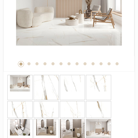
Дерево
Камень
Оникс
Бетон
Декор
Моноколор
Поверхность
Полированная
Матовая
Лаппатированная
Сатинированная
Карвинг
Структурная
Антискользящая