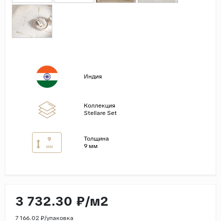
Страны
Россия
Индия
Китай
Индия
Турция
Иран
Коллекция
Испания
Stellare Set
Италия
Толщина
9
9 мм
мм
3 732.30 ₽/м2
7 166.02 ₽/упаковка