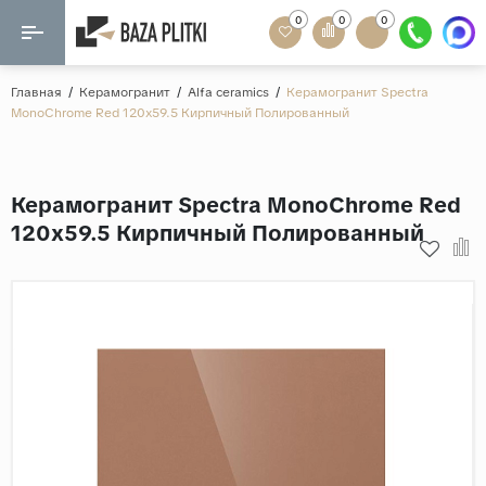
0
0
0
Назад
Назад
Главная
/
Керамогранит
/
Alfa ceramics
/
Керамогранит Spectra
MonoChrome Red 120x59.5 Кирпичный Полированный
Формат
Керамогранит
60x120
Керамическая плитка
Керамогранит Spectra MonoChrome Red
60х60
120x59.5 Кирпичный Полированный
Мозаика
20x120
80x160
Кварц-винил
20x90
Ламинат
57x57
90x180
Розетки и освещение
Крупный формат
Рисунок
Мрамор