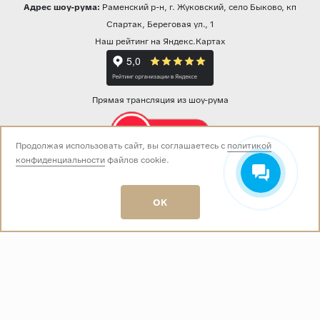
Адрес шоу-рума:
Раменский р-н, г. Жуковский, село Быково, кп
Спартак, Береговая ул., 1
Наш рейтинг на Яндекс.Картах
Прямая трансляция из шоу-рума
Продолжая использовать сайт, вы соглашаетесь с
политикой
конфиденциальности
файлов cookie.
Звоните нам:
+7 (499) 229-50-50
пн-вс 10:00 - 19:00
OK
E-mail:
info@baza-plitki.ru
Индивидуальный предприниматель
Талалаев Александр Андреевич
ОГРНИП
321508100135269
ИНН
501307867254