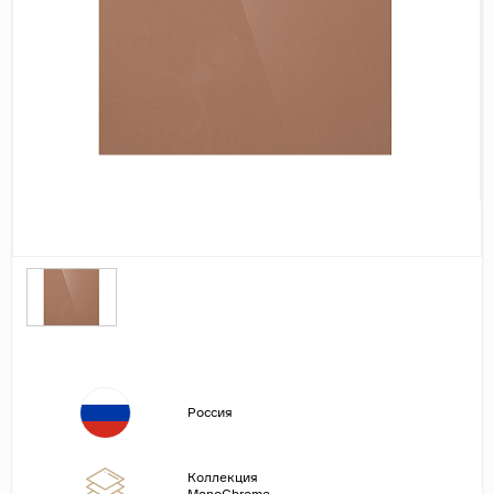
Дерево
Камень
Оникс
Бетон
Декор
Моноколор
Поверхность
Полированная
Матовая
Лаппатированная
Сатинированная
Россия
Карвинг
Структурная
Коллекция
Антискользящая