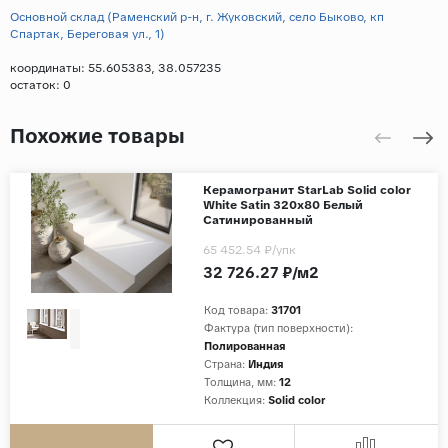
Основной склад (Раменский р-н, г. Жуковский, село Быково, кп
Спартак, Береговая ул., 1)
координаты: 55.605383, 38.057235
остаток:
0
Похожие товары
Керамогранит StarLab Solid color
White Satin 320x80 Белый
Сатинированный
65 452.54 ₽
/упк
32 726.27 ₽/м2
Код товара:
31701
Фактура (тип поверхности):
Полированная
Страна:
Индия
Толщина, мм:
12
Коллекция:
Solid color