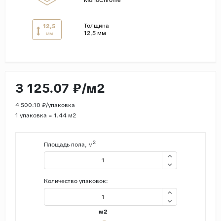
MonoChrome
Страны
Толщина
12,5
Россия
12,5 мм
мм
Индия
Китай
Турция
3 125.07 ₽/м2
Иран
4 500.10 ₽/упаковка
Испания
1 упаковка = 1.44 м2
Италия
2
Площадь пола, м
Количество упаковок:
м2