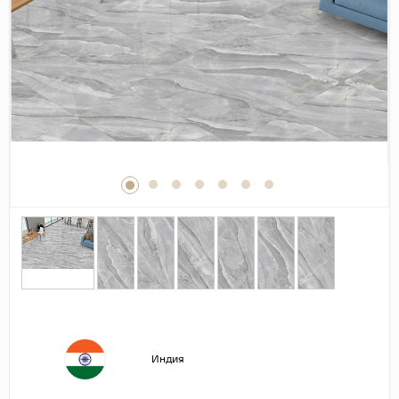
Дерево
Камень
Оникс
Бетон
Декор
Моноколор
Поверхность
Полированная
Матовая
Лаппатированная
Сатинированная
Карвинг
Индия
Структурная
Антискользящая