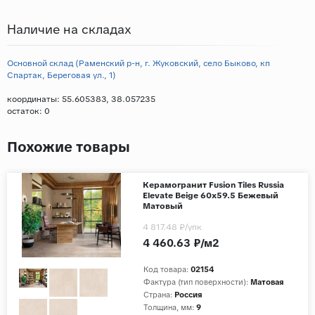
Наличие на складах
Основной склад (Раменский р-н, г. Жуковский, село Быково, кп
Спартак, Береговая ул., 1)
координаты: 55.605383, 38.057235
остаток:
0
Похожие товары
Керамогранит Fusion Tiles Russia
Elevate Beige 60x59.5 Бежевый
Матовый
4 817.48 ₽
/упк
4 460.63 ₽/м2
Код товара:
02154
Фактура (тип поверхности):
Матовая
Страна:
Россия
Толщина, мм:
9