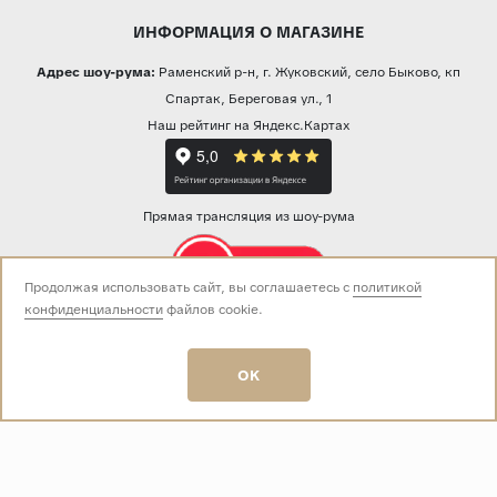
ИНФОРМАЦИЯ О МАГАЗИНЕ
Адрес шоу-рума:
Раменский р-н, г. Жуковский, село Быково, кп
Спартак, Береговая ул., 1
Наш рейтинг на Яндекс.Картах
Прямая трансляция из шоу-рума
Продолжая использовать сайт, вы соглашаетесь с
политикой
конфиденциальности
файлов cookie.
Звоните нам:
+7 (499) 229-50-50
пн-вс 10:00 - 19:00
OK
E-mail:
info@baza-plitki.ru
Индивидуальный предприниматель
Талалаев Александр Андреевич