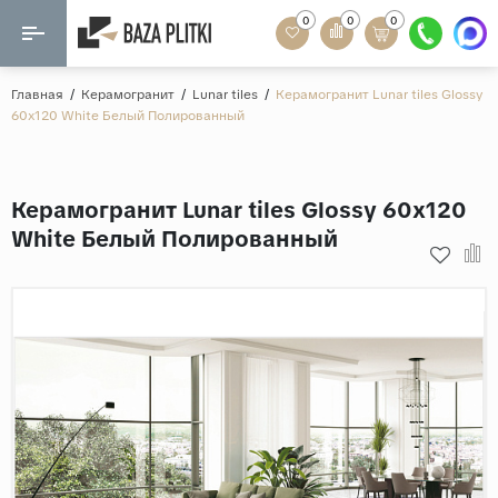
0
0
0
Назад
Назад
Главная
/
Керамогранит
/
Lunar tiles
/
Керамогранит Lunar tiles Glossy
60x120 White Белый Полированный
Формат
Керамогранит
60x120
Керамическая плитка
Керамогранит Lunar tiles Glossy 60x120
60х60
White Белый Полированный
Мозаика
20x120
80x160
Кварц-винил
20x90
Ламинат
57x57
90x180
Розетки и освещение
Крупный формат
Рисунок
Мрамор