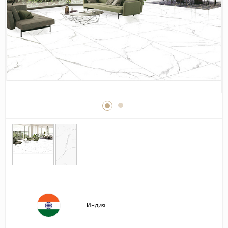
Дерево
Камень
Оникс
Бетон
Декор
Моноколор
Поверхность
Полированная
Матовая
Лаппатированная
Сатинированная
Карвинг
Индия
Структурная
Антискользящая