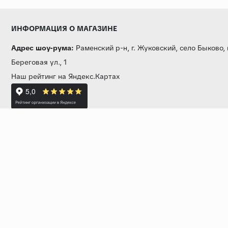
ИНФОРМАЦИЯ О МАГАЗИНЕ
Адрес шоу-рума:
Раменский р-н, г. Жуковский, село Быково,
Береговая ул., 1
Наш рейтинг на Яндекс.Картах
Прямая трансляция из шоу-рума
Звоните нам:
+7 (499) 229-50-50
пн-вс 10:00 - 19:00
E-mail:
info@baza-plitki.ru