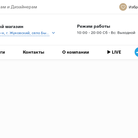
ам и Дизайнерам
Избр
Режим работы
й магазин
10:00 - 20:00 Сб - Вс: Выходной
Раменский р-н, г. Жуковский, село Быково, кп Спартак, Береговая ул., 1
ги
Контакты
О компании
▶️ LIVE