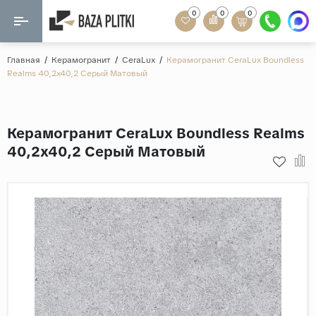
0
0
0
Назад
Назад
Главная
/
Керамогранит
/
CeraLux
/
Керамогранит CeraLux Boundless
Realms 40,2x40,2 Серый Матовый
Формат
Керамогранит
60x120
Керамическая плитка
Керамогранит CeraLux Boundless Realms
60х60
40,2x40,2 Серый Матовый
Мозаика
20x120
80x160
Кварц-винил
20x90
Ламинат
57x57
90x180
Розетки и освещение
Крупный формат
Рисунок
Мрамор