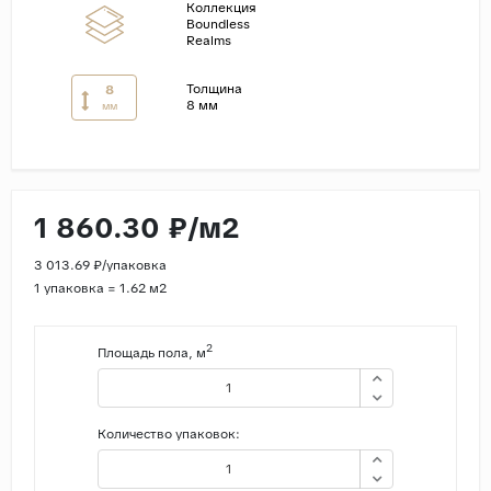
Коллекция
Boundless
Страны
Realms
Россия
Толщина
8
8 мм
Индия
мм
Китай
Турция
Иран
1 860.30 ₽/м2
Испания
3 013.69 ₽/упаковка
Италия
1 упаковка = 1.62 м2
2
Площадь пола, м
Количество упаковок: