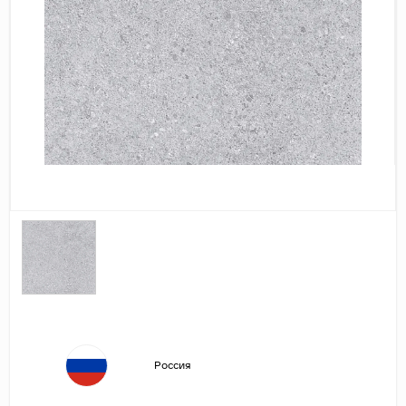
Дерево
Камень
Оникс
Бетон
Декор
Моноколор
Поверхность
Полированная
Матовая
Лаппатированная
Сатинированная
Карвинг
Россия
Структурная
Антискользящая