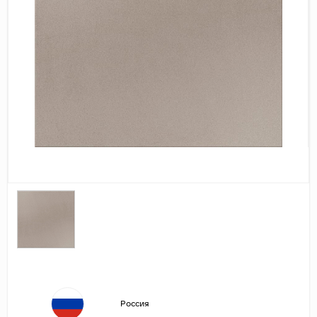
Дерево
Камень
Оникс
Бетон
Декор
Моноколор
Поверхность
Полированная
Матовая
Лаппатированная
Сатинированная
Карвинг
Структурная
Россия
Антискользящая