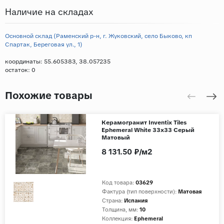
Наличие на складах
Основной склад (Раменский р-н, г. Жуковский, село Быково, кп
Спартак, Береговая ул., 1)
координаты: 55.605383, 38.057235
остаток:
0
Похожие товары
Керамогранит Inventix Tiles
Ephemeral White 33x33 Серый
Матовый
8 131.50 ₽/м2
Код товара:
03629
Фактура (тип поверхности):
Матовая
Страна:
Испания
Толщина, мм:
10
Коллекция:
Ephemeral