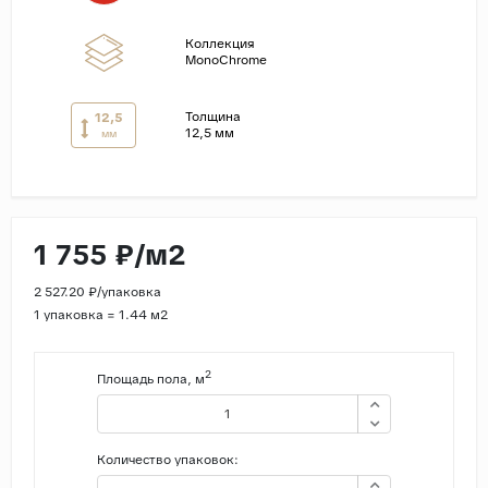
Страны
Коллекция
MonoChrome
Россия
Индия
Толщина
12,5
12,5 мм
мм
Китай
Турция
Иран
Испания
1 755 ₽/м2
Италия
2 527.20 ₽/упаковка
1 упаковка = 1.44 м2
2
Площадь пола, м
Количество упаковок: