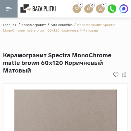
0
0
0
Назад
Назад
Главная
/
Керамогранит
/
Alfa ceramics
/
Керамогранит Spectra
MonoChrome matte brown 60x120 Коричневый Матовый
Формат
Керамогранит
60x120
Керамическая плитка
Керамогранит Spectra MonoChrome
60х60
matte brown 60x120 Коричневый
Мозаика
20x120
Матовый
80x160
Кварц-винил
20x90
Ламинат
57x57
90x180
Розетки и освещение
Крупный формат
Рисунок
Мрамор