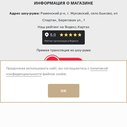
ИНФОРМАЦИЯ О МАГАЗИНЕ
Адрес шоу-рума:
Раменский р-н, г. Жуковский, село Быково, кп
Спартак, Береговая ул., 1
Наш рейтинг на Яндекс.Картах
Прямая трансляция из шоу-рума
Продолжая использовать сайт, вы соглашаетесь с
политикой
конфиденциальности
файлов cookie.
Звоните нам:
+7 (499) 229-50-50
пн-вс 10:00 - 19:00
OK
E-mail:
info@baza-plitki.ru
Индивидуальный предприниматель
Талалаев Александр Андреевич
ОГРНИП
321508100135269