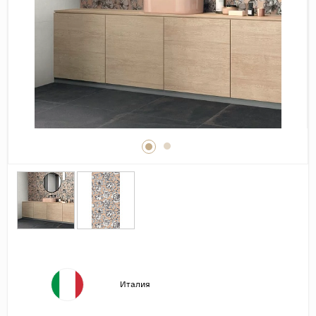
Дерево
Камень
Оникс
Бетон
Декор
Моноколор
Поверхность
Полированная
Матовая
Лаппатированная
Сатинированная
Карвинг
Италия
Структурная
Антискользящая