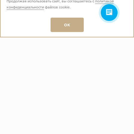
Продолжая использовать сайт, вы соглашаетесь с
политикой
конфиденциальности
файлов cookie.
Звоните нам:
+7 (499) 229-50-50
пн-вс 10:00 - 19:00
OK
E-mail:
info@baza-plitki.ru
Индивидуальный предприниматель
Талалаев Александр Андреевич
ОГРНИП
321508100135269
ИНН
501307867254
О КОМПАНИИ
Контакты
О компании
Акции
Политика конфиденциальности