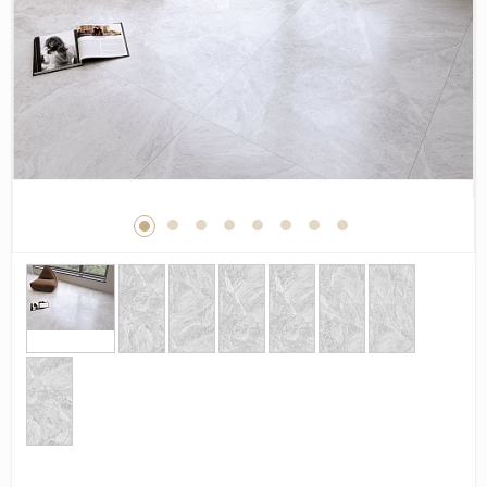
Дерево
Камень
Оникс
Бетон
Декор
Моноколор
Поверхность
Полированная
Матовая
Лаппатированная
Сатинированная
Карвинг
Структурная
Антискользящая