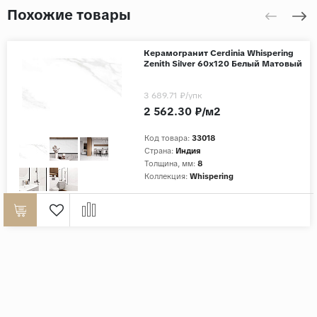
Похожие товары
Керамогранит Cerdinia Whispering
Zenith Silver 60х120 Белый Матовый
3 689.71 ₽
/упк
2 562.30 ₽/м2
Код товара:
33018
Страна:
Индия
Толщина, мм:
8
Коллекция:
Whispering