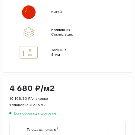
Страны
Китай
Россия
Индия
Коллекция
Cosmic stars
Китай
Турция
Толщина
8
8 мм
мм
Иран
Испания
Италия
4 680 ₽/м2
10 108.80 ₽/упаковка
1 упаковка = 2.16 м2
Есть образец в шоуруме
2
Площадь пола, м