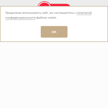
Продолжая использовать сайт, вы соглашаетесь с
политикой
конфиденциальности
файлов cookie.
Звоните нам:
+7 (499) 229-50-50
пн-вс 10:00 - 19:00
OK
E-mail:
info@baza-plitki.ru
Индивидуальный предприниматель
Талалаев Александр Андреевич
ОГРНИП
321508100135269
ИНН
501307867254
О КОМПАНИИ
Контакты
О компании
Акции