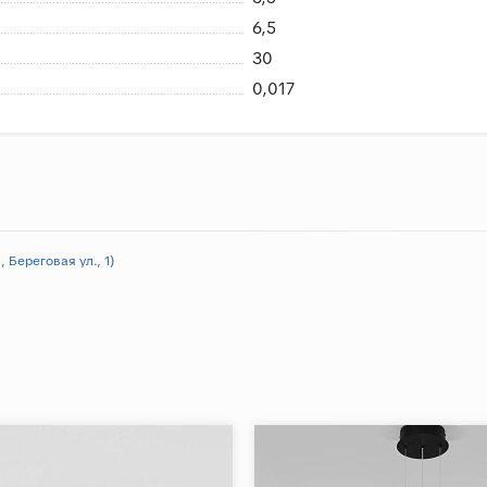
6,5
30
 возможность брака
0,017
риемке сразу заменить в случае каких либо повреждений пр
нешних воздействий, плитки не смерзаются
 Береговая ул., 1)