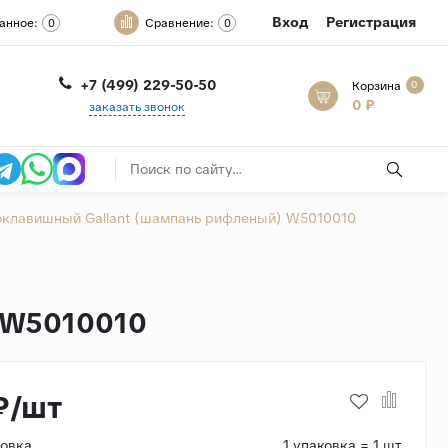
Вход
Регистрация
анное:
Сравнение:
0
0
+7 (499) 229-50-50
Корзина
0
0 ₽
заказать звонок
клавишный Gallant (шампань рифленый) W5010010
 W5010010
₽/шт
ковка
1 упаковка = 1 шт