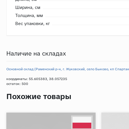
Внутренняя система контроля
Ширина, cм
- Сверяем номера партий, чтобы избежать разнотона
Толщина, мм
- Проверяем на бой перед загрузкой, чтобы исключить
Вес упаковки, кг
- Привозим с запасом складские позиции, чтобы при п
- Храним на закрытом складе, коробки защищены от в
Наличие на складах
Основной склад (Раменский р-н, г. Жуковский, село Быково, кп Спартак,
координаты: 55.605383, 38.057235
остаток:
500
Похожие товары