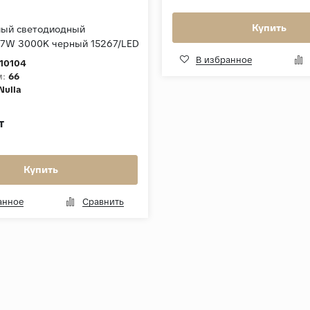
Купить
мый светодиодный
 7W 3000K черный 15267/LED
В избранное
10104
м:
66
Nulla
т
Купить
анное
Сравнить