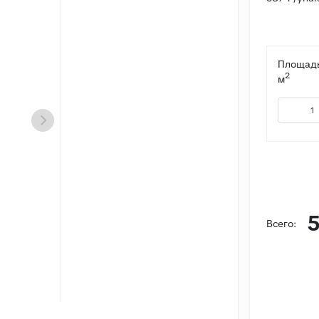
Площадь
2
м
5
Всего: