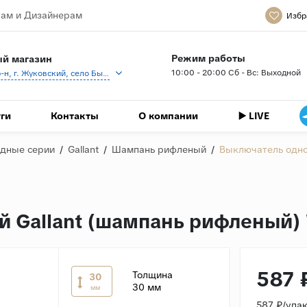
ам и Дизайнерам
Избр
Режим работы
й магазин
10:00 - 20:00 Сб - Вс: Выходной
Раменский р-н, г. Жуковский, село Быково, кп Спартак, Береговая ул., 1
ги
Контакты
О компании
▶️ LIVE
дные серии
/
Gallant
/
Шампань рифленый
/
Выключатель одно
 Gallant (шампань рифленый)
587 
Толщина
30
30 мм
мм
587 ₽/упа