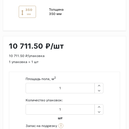
Толщина
350
Страны
350 мм
мм
Россия
Индия
Китай
10 711.50 ₽/шт
Турция
Иран
10 711.50 ₽/упаковка
1 упаковка = 1 шт
Испания
Италия
2
Площадь пола, м
Количество упаковок:
шт
i
Запас на подрезку