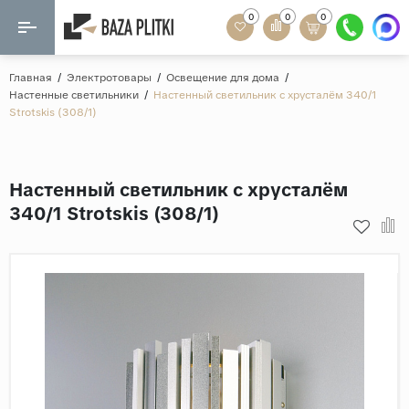
0
0
0
Назад
Назад
Главная
/
Электротовары
/
Освещение для дома
/
Настенные светильники
/
Настенный светильник с хрусталём 340/1
Формат
Strotskis (308/1)
Керамогранит
60x120
Керамическая плитка
60х60
Настенный светильник с хрусталём
Мозаика
20x120
340/1 Strotskis (308/1)
80x160
Кварц-винил
20x90
Ламинат
57x57
90x180
Розетки и освещение
Крупный формат
Рисунок
Мрамор