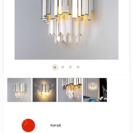
Дерево
Камень
Оникс
Бетон
Декор
Моноколор
Поверхность
Полированная
Матовая
Лаппатированная
Сатинированная
Карвинг
Структурная
Китай
Антискользящая