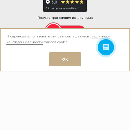
Прямая трансляция из шоу-рума
Продолжая использовать сайт, вы соглашаетесь с
политикой
конфиденциальности
файлов cookie.
Звоните нам:
+7 (499) 229-50-50
пн-вс 10:00 - 19:00
OK
E-mail:
info@baza-plitki.ru
Индивидуальный предприниматель
Талалаев Александр Андреевич
ОГРНИП
321508100135269
ИНН
501307867254
О КОМПАНИИ