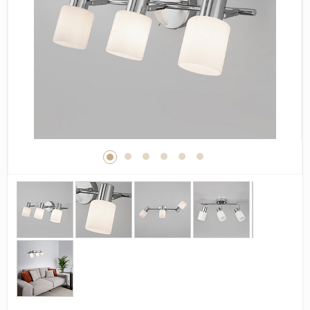
Дерево
Камень
Оникс
Бетон
Декор
Моноколор
Поверхность
Полированная
Матовая
Лаппатированная
Сатинированная
Карвинг
Структурная
Антискользящая