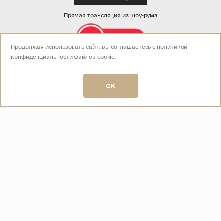
Прямая трансляция из шоу-рума
Продолжая использовать сайт, вы соглашаетесь с
политикой
конфиденциальности
файлов cookie.
Звоните нам:
+7 (499) 229-50-50
пн-вс 10:00 - 19:00
OK
E-mail:
info@baza-plitki.ru
Индивидуальный предприниматель
Талалаев Александр Андреевич
ОГРНИП
321508100135269
ИНН
501307867254
О КОМПАНИИ
Контакты