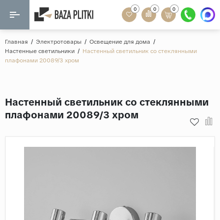
0
0
0
Назад
Назад
Главная
/
Электротовары
/
Освещение для дома
/
Настенные светильники
/
Настенный светильник со стеклянными
Формат
плафонами 20089/3 хром
Керамогранит
60x120
Керамическая плитка
60х60
Настенный светильник со стеклянными
Мозаика
20x120
плафонами 20089/3 хром
80x160
Кварц-винил
20x90
Ламинат
57x57
90x180
Розетки и освещение
Крупный формат
Рисунок
Мрамор